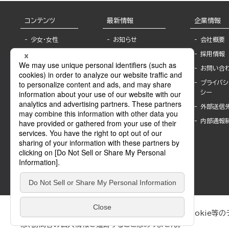
コンテンツ
最新情報
企業情報
少女・女性
お知らせ
会社概要
TL
フェア・イベント情
採用情報
報
BL
お問い合
書店様へ
ライトノベル
プライバシ
海外ライセンシー
シー
青年・一般
公式SNSアカウ
外部送信
グラビア・写真
ント
集
内部通報
作家一覧
モーター誌
Keyword list
SPECIAL
Author list
Sublicense
マンガよもん
が
試し読み
ぶんか社が運営するサイトでは、利便性向上のためにCookie等のデ
は、訪問者の個人情報を追跡することはありません。