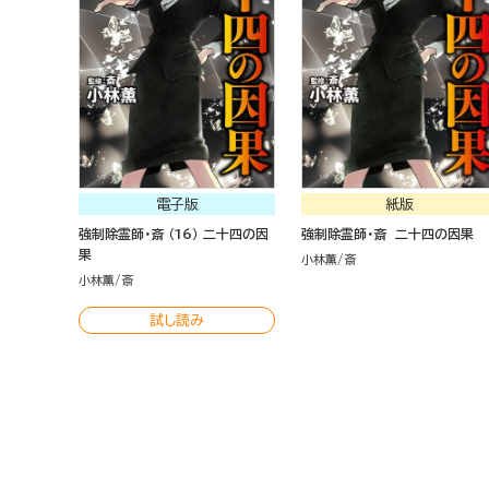
電子版
紙版
強制除霊師・斎 （16） 二十四の因
強制除霊師・斎 二十四の因果
果
小林薫
斎
小林薫
斎
試し読み