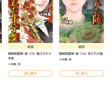
紙版
紙版
強制除霊師・斎 （15） 隠された十
強制除霊師・斎 （14） 消された陵
字架
小林薫
斎
小林薫
斎
試し読み
試し読み