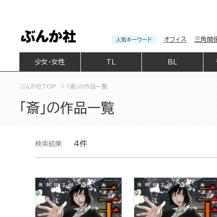
オフィス
三角関
人気キーワード
少女・女性
TL
BL
ぶんか社TOP
「斎」の作品一覧
「斎」の作品一覧
4件
検索結果