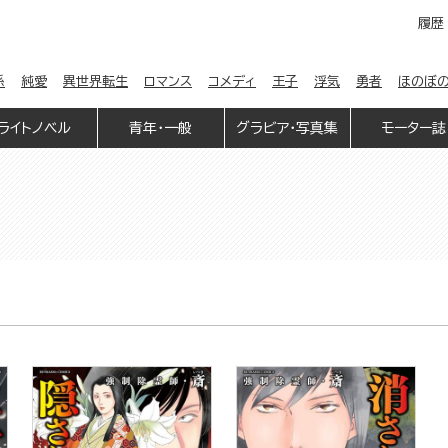
履歴
係
純愛
異世界転生
ロマンス
コメディ
王子
浮気
勇者
ほのぼ
ライトノベル
青年・一般
グラビア・写真集
モーター誌