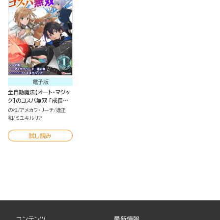
電子版
全自動魔法【オート・マジッ
ク】のコスパ無双 「成長ス
ピードが超遅い」と追放さ
のね
アメカワ・リーチ
逢正
れたが、放置しても経験値
和
ミユキルリア
が集まるみたいです コミッ
ク版（分冊版）
試し読み
コンテンツ
最新情報