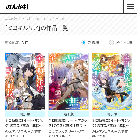
ぶんか社TOP
「ミユキルリア」の作品一覧
「ミユキルリア」の作品一覧
検索結果
7件
新着順
タイトル順
電子版
電子版
電子版
全自動魔法【オート・マジッ
全自動魔法【オート・マジッ
全自動魔法【オート・マジッ
ク】のコスパ無双 「成長ス
ク】のコスパ無双 「成長ス
ク】のコスパ無双 「成長ス
ピードが超遅い」と追放さ
ピードが超遅い」と追放さ
ピードが超遅い」と追放さ
のね
アメカワ・リーチ
逢正
のね
アメカワ・リーチ
逢正
のね
アメカワ・リーチ
逢正
れたが、放置しても経験値
れたが、放置しても経験値
れたが、放置しても経験値
和
ミユキルリア
和
ミユキルリア
和
ミユキルリア