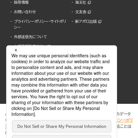
採用情報
海王社
お問い合わせ
文友舎
プライバシーポリシー・サイトポリ
新アポロ出版
シー
外部送信先について
内部通報制度について
ぶんか社が運営するサイトでは、利便性向上のためにCookie等のデータ
を使用しています。 当社のCookieについての詳細は、「
プライバシーポリ
シー
」をご覧ください。当サイトでは、訪問者の個人情報を追跡することは
ABJマークは、この電子書店・電子書籍配信サービスが、著作権者からコンテンツ使用許諾を
ありません。
得た正規版配信サービスであることを示す登録商標(登録番号 第6091713号)です。