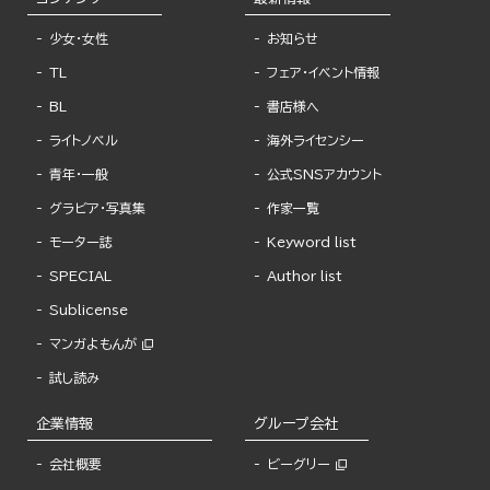
少女・女性
お知らせ
TL
フェア・イベント情報
BL
書店様へ
ライトノベル
海外ライセンシー
青年・一般
公式SNSアカウント
グラビア・写真集
作家一覧
モーター誌
Keyword list
SPECIAL
Author list
Sublicense
マンガよもんが
試し読み
企業情報
グループ会社
会社概要
ビーグリー