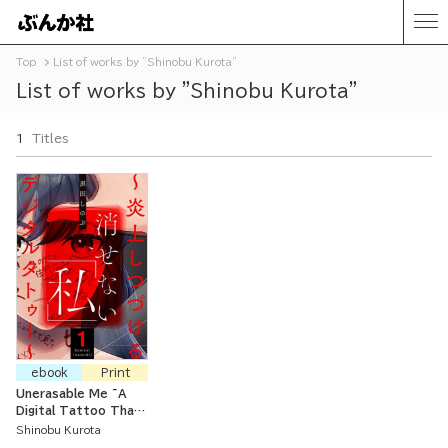
Top
List of works by "Shinobu Kurota"
List of works by "Shinobu Kurota"
1
Titles
ebook
Print
Unerasable Me ~A
Digital Tattoo That
Keeps Flaming~
Shinobu Kurota