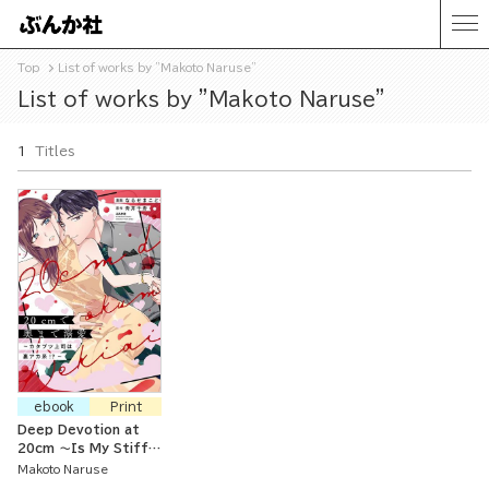
Top
List of works by "Makoto Naruse"
List of works by "Makoto Naruse"
1
Titles
ebook
Print
Deep Devotion at
20cm ～Is My Stiff
Boss a Secret Social
Makoto Naruse
Media Guy！？～