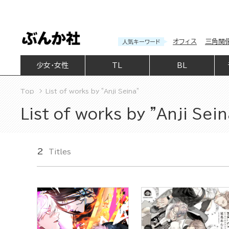
オフィス
三角関
人気キーワード
少女・女性
TL
BL
Top
List of works by "Anji Seina"
List of works by "Anji Sein
2
Titles