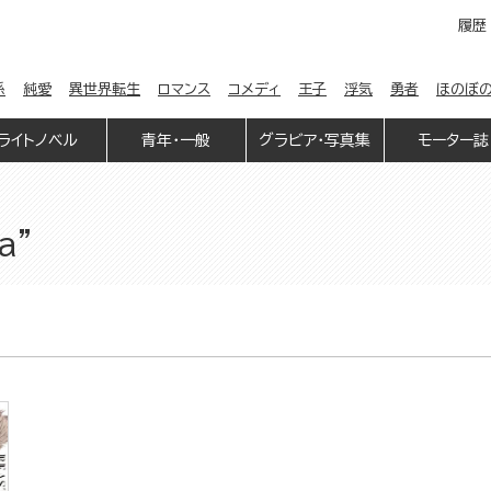
履歴
係
純愛
異世界転生
ロマンス
コメディ
王子
浮気
勇者
ほのぼ
ライトノベル
青年・一般
グラビア・写真集
モーター誌
a"