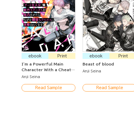
ebook
Print
ebook
Print
I'm a Powerful Main
Beast of blood
Character With a Cheat
Anji Seina
But Was Charmed and
Anji Seina
Joined the Dark Side,
Where the Last Boss
Read Sample
Read Sample
Attacked Me.