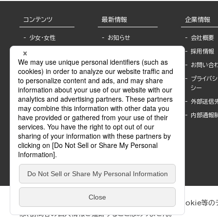
コンテンツ
最新情報
企業情報
少女・女性
お知らせ
会社概要
TL
フェア・イベント情
採用情報
報
BL
お問い合
書店様へ
ライトノベル
プライバシ
海外ライセンシー
シー
青年・一般
公式SNSアカウ
外部送信
グラビア・写真
ント
集
内部通報
作家一覧
モーター誌
Keyword list
SPECIAL
Author list
Sublicense
マンガよもん
が
試し読み
ぶんか社が運営するサイトでは、利便性向上のためにCookie等のデ
は、訪問者の個人情報を追跡することはありません。