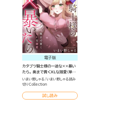
電子版
カタブツ騎士様の一途な××暴い
たら。 奥まで貫くXLな溺愛（単話
版）
いまい野しゃる
いまい野しゃる読み
切りCollection
試し読み