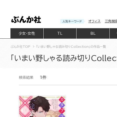
オフィス
三角関
人気キーワード
少女・女性
TL
BL
ぶんか社TOP
「いまい野しゃる読み切りCollection」の作品一覧
「いまい野しゃる読み切りCollec
1件
検索結果