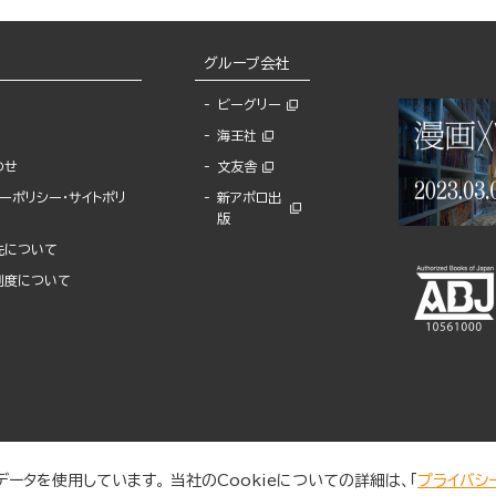
グループ会社
ビーグリー
海王社
わせ
文友舎
ーポリシー・サイトポリ
新アポロ出
版
先について
制度について
ータを使用しています。 当社のCookieについての詳細は、「
プライバシ