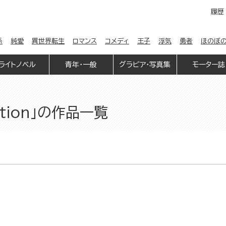
履歴
係
純愛
異世界転生
ロマンス
コメディ
王子
浮気
勇者
ほのぼ
ライトノベル
青年・一般
グラビア・写真集
モーター誌
tion」の作品一覧