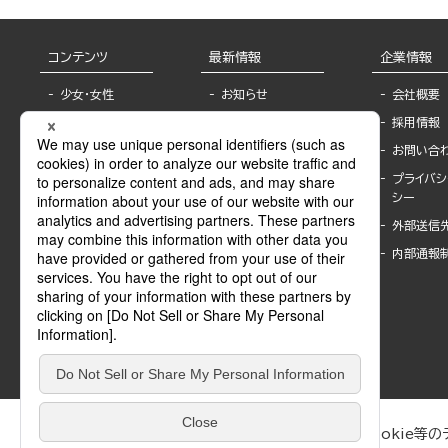
コンテンツ
最新情報
企業情報
少女・女性
お知らせ
会社概要
TL
フェア・イベント情
採用情報
報
BL
お問い合
書店様へ
ライトノベル
プライバシ
海外ライセンシー
シー
青年・一般
公式SNSアカウ
外部送信
グラビア・写真
ント
集
内部通報
作家一覧
モーター誌
Keyword list
SPECIAL
Author list
Sublicense
マンガよもん
が
試し読み
ぶんか社が運営するサイトでは、利便性向上のためにCookie等のデ