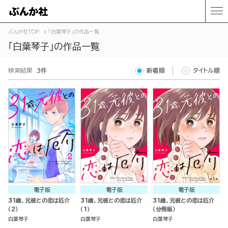
ぶんか社TOP
「白葉琴子」の作品一覧
「白葉琴子」の作品一覧
検索結果
3件
新着順
タイトル順
電子版
電子版
電子版
31歳、元彼との恋は厄介
31歳、元彼との恋は厄介
31歳、元彼との恋は厄介
（2）
（1）
（分冊版）
白葉琴子
白葉琴子
白葉琴子