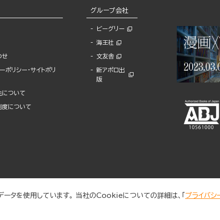
グループ会社
ビーグリー
海王社
わせ
文友舎
ーポリシー・サイトポリ
新アポロ出
版
先について
制度について
ータを使用しています。 当社のCookieについての詳細は、「
プライバシ
© 2025 BUNKASHA