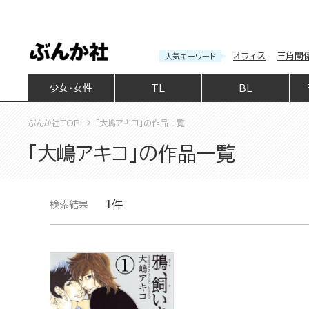
オフィス
三角関
人気キーワード
少女・女性
TL
BL
ぶんか社TOP
「大嶋アキコ」の作品一覧
「大嶋アキコ」の作品一覧
1件
検索結果