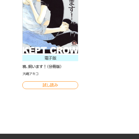
電子版
鴉、飼います！（分冊版）
大嶋アキコ
試し読み