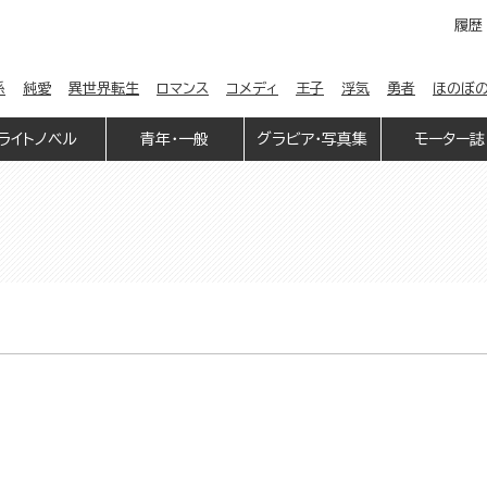
履歴
係
純愛
異世界転生
ロマンス
コメディ
王子
浮気
勇者
ほのぼ
ライトノベル
青年・一般
グラビア・写真集
モーター誌