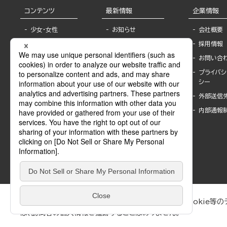
コンテンツ
最新情報
企業情報
少女・女性
お知らせ
会社概要
TL
フェア・イベント情
採用情報
報
BL
お問い合
書店様へ
ライトノベル
プライバシ
海外ライセンシー
シー
青年・一般
公式SNSアカウ
外部送信
グラビア・写真
ント
集
内部通報
作家一覧
モーター誌
Keyword list
SPECIAL
Author list
Sublicense
マンガよもん
が
試し読み
ぶんか社が運営するサイトでは、利便性向上のためにCookie等のデ
は、訪問者の個人情報を追跡することはありません。