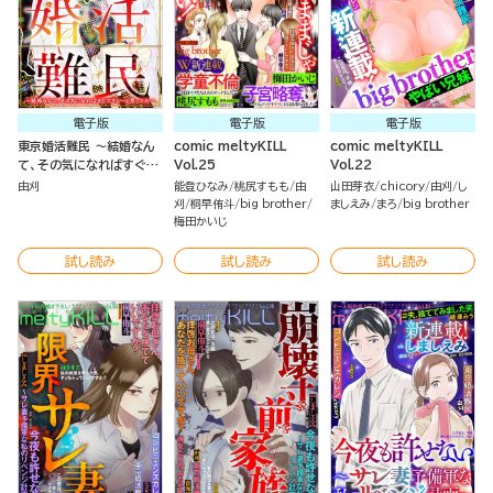
電子版
電子版
電子版
東京婚活難民 ～結婚なん
comic meltyKILL
comic meltyKILL
て、その気になればすぐで
Vol.25
Vol.22
きる…と思ってた～ （1）
由刈
能登ひなみ
桃尻すもも
由
山田芽衣
chicory
由刈
し
刈
桐早侑斗
big brother
ましえみ
まろ
big brother
梅田かいじ
試し読み
試し読み
試し読み