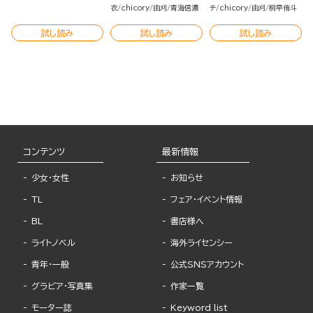
版）
衣
chicory
由刈
青海信濃
チ
chicory
由刈
桐早侑斗
試し読み
試し読み
試し読み
コンテンツ
最新情報
少女・女性
お知らせ
TL
フェア・イベント情報
BL
書店様へ
ライトノベル
海外ライセンシー
青年・一般
公式SNSアカウント
グラビア・写真集
作家一覧
モーター誌
Keyword list