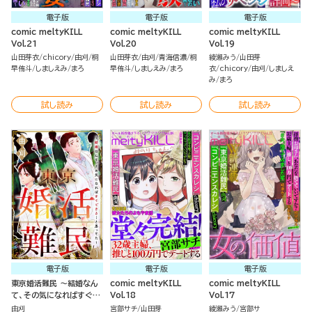
電子版
電子版
電子版
comic meltyKILL
comic meltyKILL
comic meltyKILL
Vol.21
Vol.20
Vol.19
山田芽衣
chicory
由刈
桐
山田芽衣
由刈
青海信濃
桐
綾瀬みう
山田芽
早侑斗
しましえみ
まろ
早侑斗
しましえみ
まろ
衣
chicory
由刈
しましえ
み
まろ
試し読み
試し読み
試し読み
電子版
電子版
電子版
東京婚活難民 ～結婚なん
comic meltyKILL
comic meltyKILL
て、その気になればすぐで
Vol.18
Vol.17
きる…と思ってた～（分冊
由刈
宮部サチ
山田芽
綾瀬みう
宮部サ