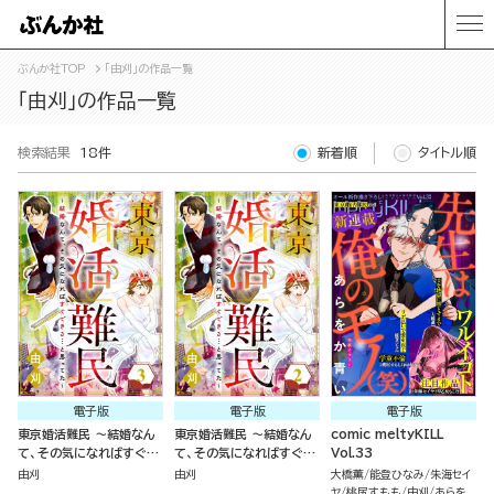
ぶんか社TOP
「由刈」の作品一覧
「由刈」の作品一覧
検索結果
18件
新着順
タイトル順
電子版
電子版
電子版
東京婚活難民 ～結婚なん
東京婚活難民 ～結婚なん
comic meltyKILL
て、その気になればすぐで
て、その気になればすぐで
Vol.33
きる…と思ってた～ （3）
きる…と思ってた～ （2）
由刈
由刈
大橋薫
能登ひなみ
朱海セイ
ヤ
桃尻すもも
由刈
あらを