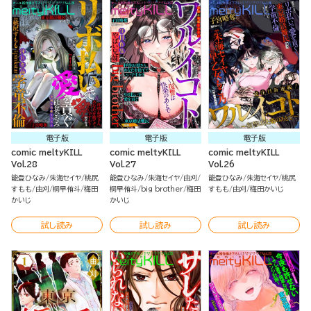
電子版
電子版
電子版
comic meltyKILL
comic meltyKILL
comic meltyKILL
Vol.28
Vol.27
Vol.26
能登ひなみ
朱海セイヤ
桃尻
能登ひなみ
朱海セイヤ
由刈
能登ひなみ
朱海セイヤ
桃尻
すもも
由刈
桐早侑斗
梅田
桐早侑斗
big brother
梅田
すもも
由刈
梅田かいじ
かいじ
かいじ
試し読み
試し読み
試し読み