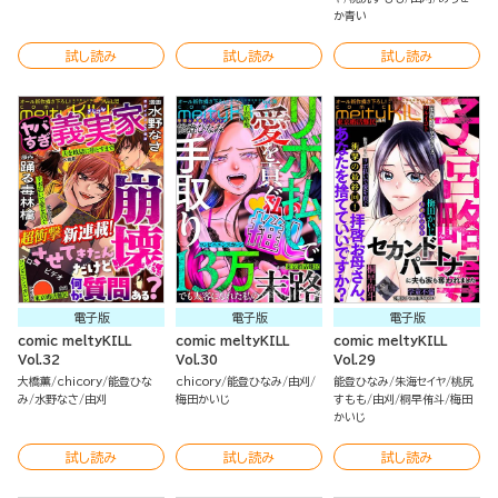
か青い
試し読み
試し読み
試し読み
電子版
電子版
電子版
comic meltyKILL
comic meltyKILL
comic meltyKILL
Vol.32
Vol.30
Vol.29
大橋薫
chicory
能登ひな
chicory
能登ひなみ
由刈
能登ひなみ
朱海セイヤ
桃尻
み
水野なさ
由刈
梅田かいじ
すもも
由刈
桐早侑斗
梅田
かいじ
試し読み
試し読み
試し読み