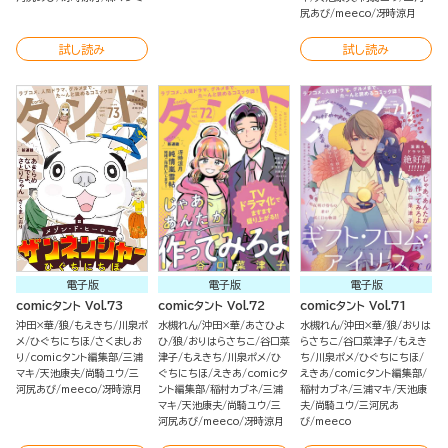
尻あび
meeco
冴時涼月
試し読み
試し読み
電子版
電子版
電子版
comicタント Vol.73
comicタント Vol.72
comicタント Vol.71
沖田×華
狼
もえきち
川泉ポ
水槻れん
沖田×華
あさひよ
水槻れん
沖田×華
狼
おりは
メ
ひぐちにちほ
さくましお
ひ
狼
おりはらさちこ
谷口菜
らさちこ
谷口菜津子
もえき
り
comicタント編集部
三浦
津子
もえきち
川泉ポメ
ひ
ち
川泉ポメ
ひぐちにちほ
マキ
天池康夫
尚騎ユウ
三
ぐちにちほ
えきあ
comicタ
えきあ
comicタント編集部
河尻あび
meeco
冴時涼月
ント編集部
稲村カブネ
三浦
稲村カブネ
三浦マキ
天池康
マキ
天池康夫
尚騎ユウ
三
夫
尚騎ユウ
三河尻あ
河尻あび
meeco
冴時涼月
び
meeco