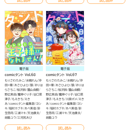
試し読み
試し読み
試し読み
電子版
電子版
comicタント Vol.68
comicタント Vol.67
もりさわたみこ
水槻れん
沖
もりさわたみこ
水槻れん
沖
田×華
あさひよひ
狼
おりは
田×華
あさひよひ
狼
おりは
らさちこ
桜沢鈴
園山由樹
らさちこ
桜沢鈴
園山由樹
野広実由
魔神ぐり子
谷口菜
野広実由
魔神ぐり子
谷口菜
津子
もえきち
えき
津子
もえきち
川泉ポメ
えき
あ
comicタント編集部
ヨシ
あ
comicタント編集部
ヨシ
キ
稲村カブネ
あべ美佳
針
キ
稲村カブネ
あべ美佳
針
生悠伺
三浦マキ
天池康夫
生悠伺
三浦マキ
天池康夫
尚騎ユウ
三河尻あび
尚騎ユウ
試し読み
試し読み