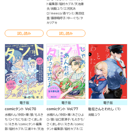
ト編集部
稲村カブネ
天池康
夫
尚騎ユウ
三河尻あ
び
meeco
森マシミ
真田往
里
藤原嗚呼子
ゆーぐち
タ
カツアキ
試し読み
試し読み
電子版
電子版
電子版
comicタント Vol.78
comicタント Vol.77
駐在さんとわたし （1）
水槻れん
沖田×華
狼
もえき
水槻れん
沖田×華
あさひよ
尚騎ユウ
ち
ひぐちにちほ
さくましお
ひ
狼
谷口菜津子
もえきち
り
えきあ
comicタント編集
さくましおり
えきあ
comic
部
稲村カブネ
三浦マキ
天池
タント編集部
稲村カブネ
三