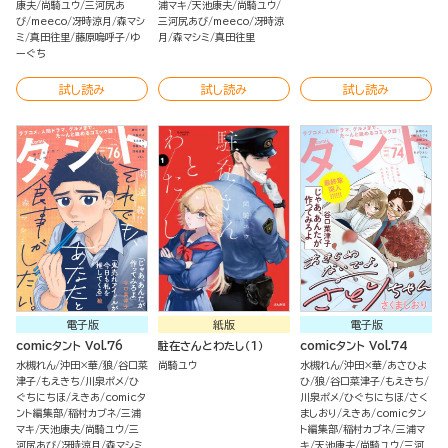
康夫
尚騎ユウ
三河尻あ
浦マキ
天池康夫
尚騎ユウ
び
meeco
冴時涼月
森マシ
三河尻あび
meeco
冴時涼
ミ
真田往里
藤原嗚呼子
ゆ
月
森マシミ
真田往里
ーぐち
試し読み
試し読み
試し読み
電子版
紙版
電子版
comicタント Vol.76
駐在さんとわたし（１）
comicタント Vol.74
水槻れん
沖田×華
狼
谷口菜
尚騎ユウ
水槻れん
沖田×華
あさひよ
津子
もえきち
川泉ポメ
ひ
ひ
狼
谷口菜津子
もえきち
ぐちにちほ
えきあ
comicタ
川泉ポメ
ひぐちにちほ
さく
ント編集部
稲村カブネ
三浦
ましおり
えきあ
comicタン
マキ
天池康夫
尚騎ユウ
三
ト編集部
稲村カブネ
三浦マ
河尻あび
冴時涼月
森マシミ
キ
天池康夫
尚騎ユウ
三河