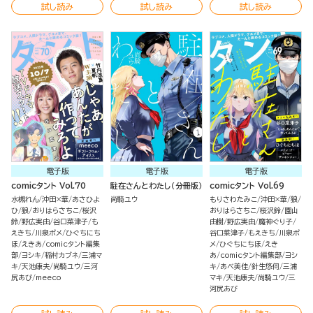
試し読み
試し読み
試し読み
電子版
電子版
電子版
comicタント Vol.70
駐在さんとわたし（分冊版）
comicタント Vol.69
水槻れん
沖田×華
あさひよ
尚騎ユウ
もりさわたみこ
沖田×華
狼
ひ
狼
おりはらさちこ
桜沢
おりはらさちこ
桜沢鈴
園山
鈴
野広実由
谷口菜津子
も
由樹
野広実由
魔神ぐり子
えきち
川泉ポメ
ひぐちにち
谷口菜津子
もえきち
川泉ポ
ほ
えきあ
comicタント編集
メ
ひぐちにちほ
えき
部
ヨシキ
稲村カブネ
三浦マ
あ
comicタント編集部
ヨシ
キ
天池康夫
尚騎ユウ
三河
キ
あべ美佳
針生悠伺
三浦
尻あび
meeco
マキ
天池康夫
尚騎ユウ
三
河尻あび