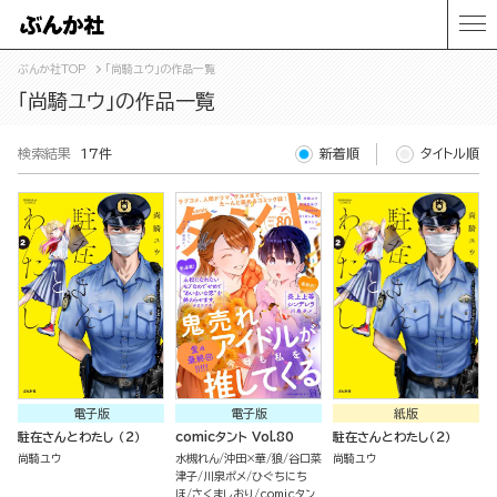
ぶんか社TOP
「尚騎ユウ」の作品一覧
「尚騎ユウ」の作品一覧
検索結果
17件
新着順
タイトル順
電子版
電子版
紙版
駐在さんとわたし （2）
comicタント Vol.80
駐在さんとわたし（２）
尚騎ユウ
水槻れん
沖田×華
狼
谷口菜
尚騎ユウ
津子
川泉ポメ
ひぐちにち
ほ
さくましおり
comicタン