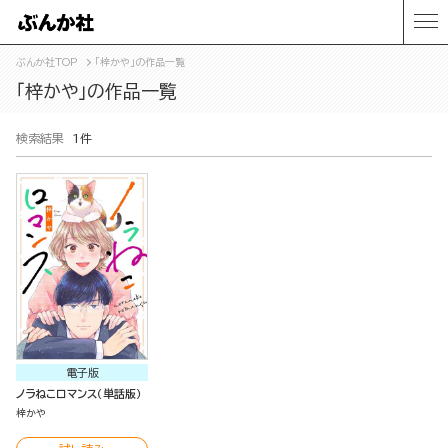
ぶんか社TOP
「梓かや」の作品一覧
「梓かや」の作品一覧
検索結果
1件
電子版
ノラねこロマンス（単話版）
梓かや