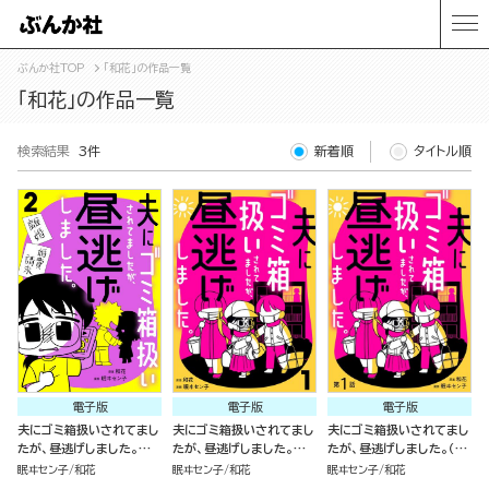
ぶんか社TOP
「和花」の作品一覧
「和花」の作品一覧
検索結果
3件
新着順
タイトル順
電子版
電子版
電子版
夫にゴミ箱扱いされてまし
夫にゴミ箱扱いされてまし
夫にゴミ箱扱いされてまし
たが、昼逃げしました。
たが、昼逃げしました。
たが、昼逃げしました。（分
（2）
（1）
冊版）
眠ヰセン子
和花
眠ヰセン子
和花
眠ヰセン子
和花