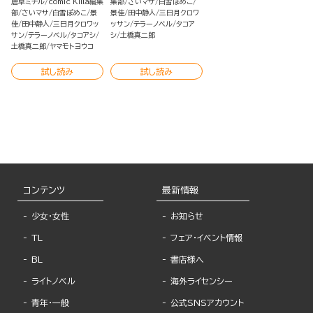
唐草ミチル
comic Killa編集
集部
さいマサ
白雪ぽめこ
部
さいマサ
白雪ぽめこ
景
景佳
田中静人
三日月クロワ
佳
田中静人
三日月クロワッ
ッサン
テラーノベル
タコア
サン
テラーノベル
タコアシ
シ
土橋真二郎
土橋真二郎
ヤマモトヨウコ
試し読み
試し読み
コンテンツ
最新情報
少女・女性
お知らせ
TL
フェア・イベント情報
BL
書店様へ
ライトノベル
海外ライセンシー
青年・一般
公式SNSアカウント