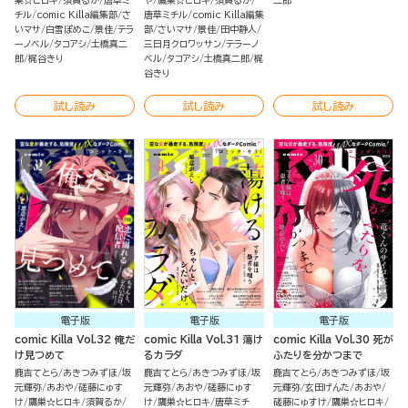
巣☆ヒロキ
須賀るか
唐草ミ
や
鷹巣☆ヒロキ
須賀るか
二郎
チル
comic Killa編集部
さ
唐草ミチル
comic Killa編集
いマサ
白雪ぽめこ
景佳
テラ
部
さいマサ
景佳
田中静人
ーノベル
タコアシ
土橋真二
三日月クロワッサン
テラーノ
郎
梶谷きり
ベル
タコアシ
土橋真二郎
梶
谷きり
試し読み
試し読み
試し読み
電子版
電子版
電子版
comic Killa Vol.32 俺だ
comic Killa Vol.31 蕩け
comic Killa Vol.30 死が
け見つめて
るカラダ
ふたりを分かつまで
鹿吉てとら
あきつみずほ
坂
鹿吉てとら
あきつみずほ
坂
鹿吉てとら
あきつみずほ
坂
元輝弥
あおや
磋藤にゅす
元輝弥
あおや
磋藤にゅす
元輝弥
玄田げんた
あおや
け
鷹巣☆ヒロキ
須賀るか
け
鷹巣☆ヒロキ
唐草ミチ
磋藤にゅすけ
鷹巣☆ヒロキ