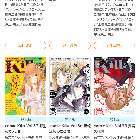
Killa編集部
白雪ぽめこ
景
キ
唐草ミチル
comic Killa
佳
テラーノベル
タコアシ
土
編集部
さいマサ
白雪ぽめ
橋真二郎
高橋葉介
梶谷き
こ
景佳
田中静人
三日月クロ
り
湯猫子
紙吹みつ葉
星乃
ワッサン
テラーノベル
タコア
澄江
栄太
酒缶
鷹槻れん
シ
土橋真二郎
高橋葉介
梶
谷きり
湯猫子
紙吹みつ葉
星乃澄江
栄太
試し読み
試し読み
試し読み
電子版
電子版
電子版
comic Killa Vol.37 野生
comic Killa Vol.36 反転
comic Killa Vol.35 真実
のカノジョ
流転の君と僕
の代償
鹿吉てとら
坂元輝弥
あお
坂元輝弥
磋藤にゅすけ
鷹巣
鹿吉てとら
坂元輝弥
磋藤に