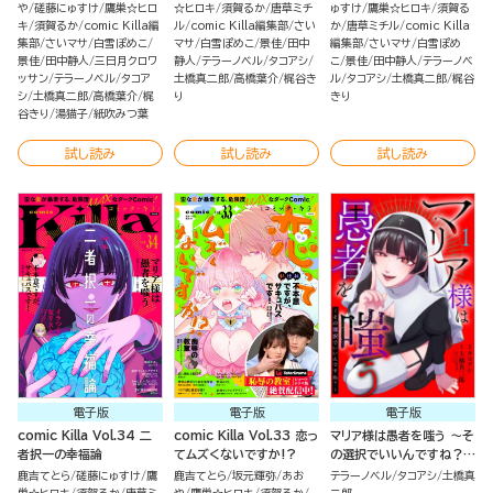
や
磋藤にゅすけ
鷹巣☆ヒロ
☆ヒロキ
須賀るか
唐草ミチ
ゅすけ
鷹巣☆ヒロキ
須賀る
キ
須賀るか
comic Killa編
ル
comic Killa編集部
さい
か
唐草ミチル
comic Killa
集部
さいマサ
白雪ぽめこ
マサ
白雪ぽめこ
景佳
田中
編集部
さいマサ
白雪ぽめ
景佳
田中静人
三日月クロワ
静人
テラーノベル
タコアシ
こ
景佳
田中静人
テラーノベ
ッサン
テラーノベル
タコア
土橋真二郎
高橋葉介
梶谷き
ル
タコアシ
土橋真二郎
梶谷
シ
土橋真二郎
高橋葉介
梶
り
きり
谷きり
湯猫子
紙吹みつ葉
試し読み
試し読み
試し読み
電子版
電子版
電子版
comic Killa Vol.34 二
comic Killa Vol.33 恋っ
マリア様は愚者を嗤う ～そ
者択一の幸福論
てムズくないですか!?
の選択でいいんですね？～
（1）
鹿吉てとら
磋藤にゅすけ
鷹
鹿吉てとら
坂元輝弥
あお
テラーノベル
タコアシ
土橋真