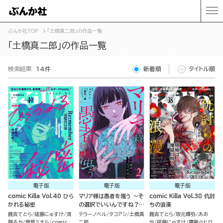
ぶんか社TOP
「土橋真二郎」の作品一覧
「土橋真二郎」の作品一覧
検索結果
14件
新着順
タイトル順
電子版
電子版
電子版
comic Killa Vol.40 ひら
マリア様は愚者を嗤う ～そ
comic Killa Vol.38 仇討
かれる秘密
の選択でいいんですね？～
ちの浪漫
（2）
鹿吉てとら
磋藤にゅすけ
須
テラーノベル
タコアシ
土橋真
鹿吉てとら
坂元輝弥
あお
賀るか
唐草ミチル
comic
二郎
や
磋藤にゅすけ
鷹巣☆ヒロ