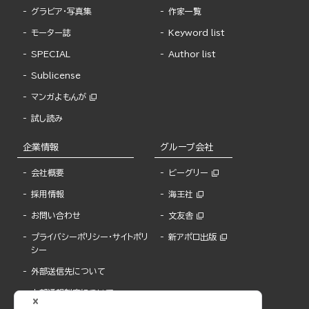
グラビア・写真集
作家一覧
モーター誌
Keyword list
SPECIAL
Author list
Sublicense
マンガよもんが
試し読み
企業情報
グループ会社
会社概要
ビーグリー
採用情報
海王社
お問い合わせ
文友舎
プライバシーポリシー・サイトポリ
新アポロ出版
シー
外部送信先について
内部通報制度について