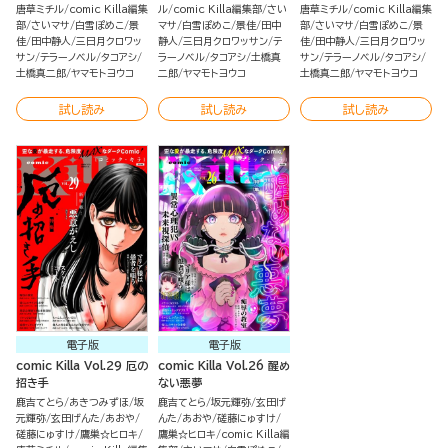
唐草ミチル
comic Killa編集
ル
comic Killa編集部
さい
唐草ミチル
comic Killa編集
部
さいマサ
白雪ぽめこ
景
マサ
白雪ぽめこ
景佳
田中
部
さいマサ
白雪ぽめこ
景
佳
田中静人
三日月クロワッ
静人
三日月クロワッサン
テ
佳
田中静人
三日月クロワッ
サン
テラーノベル
タコアシ
ラーノベル
タコアシ
土橋真
サン
テラーノベル
タコアシ
土橋真二郎
ヤマモトヨウコ
二郎
ヤマモトヨウコ
土橋真二郎
ヤマモトヨウコ
試し読み
試し読み
試し読み
電子版
電子版
comic Killa Vol.29 厄の
comic Killa Vol.26 醒め
招き手
ない悪夢
鹿吉てとら
あきつみずほ
坂
鹿吉てとら
坂元輝弥
玄田げ
元輝弥
玄田げんた
あおや
んた
あおや
磋藤にゅすけ
磋藤にゅすけ
鷹巣☆ヒロキ
鷹巣☆ヒロキ
comic Killa編