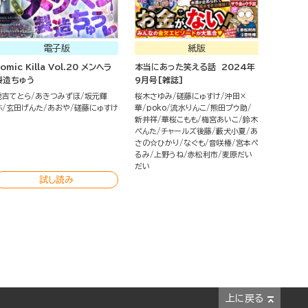
電子版
紙版
omic Killa Vol.20 メンヘラ
本当にあった笑える話 2024年
製造ちゅう
9月号[雑誌]
鹿吉てとら
あきつみずほ
坂元輝
桜木さゆみ
磋藤にゅすけ
沖田×
弥
玄田げんた
あおや
磋藤にゅすけ
華
poko
流水りんこ
熊田プウ助
新井祥
華桜こもも
梅宮あいこ
鈴木
ぺんた
チャールズ後藤
藪犬小夏
あ
さの☆ひかり
なぐも
音咲椿
宮本ぺ
るみ
上野うね
赤松利市
麦原だい
だい
試し読み
上に戻る