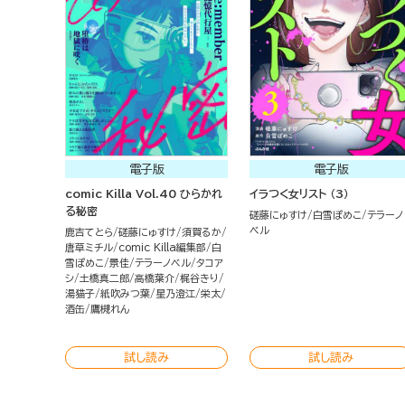
電子版
電子版
comic Killa Vol.40 ひらかれ
イラつく女リスト （3）
る秘密
磋藤にゅすけ
白雪ぽめこ
テラーノ
ベル
鹿吉てとら
磋藤にゅすけ
須賀るか
唐草ミチル
comic Killa編集部
白
雪ぽめこ
景佳
テラーノベル
タコア
シ
土橋真二郎
高橋葉介
梶谷きり
湯猫子
紙吹みつ葉
星乃澄江
栄太
酒缶
鷹槻れん
試し読み
試し読み