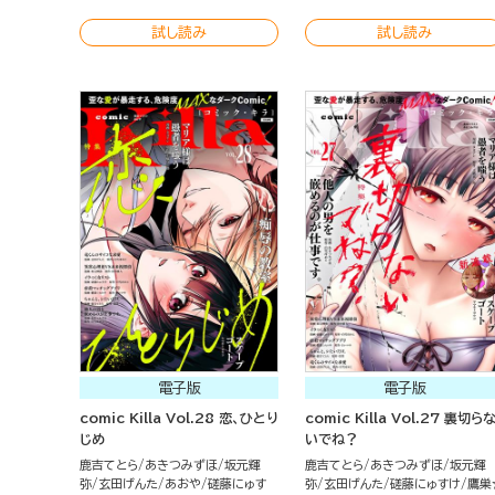
試し読み
試し読み
電子版
電子版
comic Killa Vol.28 恋、ひとり
comic Killa Vol.27 裏切ら
じめ
いでね？
鹿吉てとら
あきつみずほ
坂元輝
鹿吉てとら
あきつみずほ
坂元輝
弥
玄田げんた
あおや
磋藤にゅす
弥
玄田げんた
磋藤にゅすけ
鷹巣