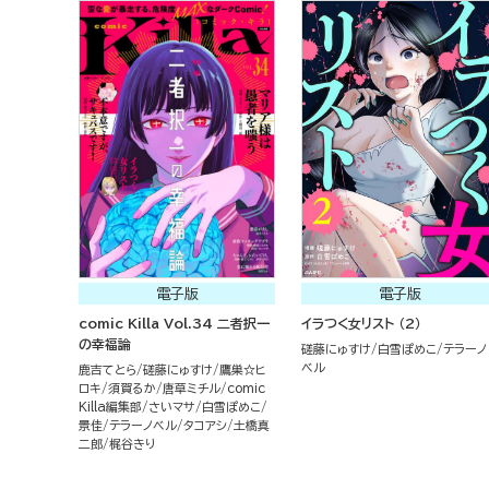
電子版
電子版
comic Killa Vol.34 二者択一
イラつく女リスト （2）
の幸福論
磋藤にゅすけ
白雪ぽめこ
テラーノ
ベル
鹿吉てとら
磋藤にゅすけ
鷹巣☆ヒ
ロキ
須賀るか
唐草ミチル
comic
Killa編集部
さいマサ
白雪ぽめこ
景佳
テラーノベル
タコアシ
土橋真
二郎
梶谷きり