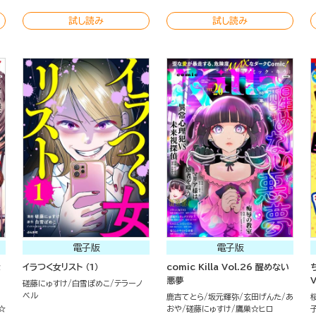
試し読み
試し読み
電子版
電子版
な
イラつく女リスト （1）
comic Killa Vol.26 醒めない
悪夢
磋藤にゅすけ
白雪ぽめこ
テラーノ
ベル
鹿吉てとら
坂元輝弥
玄田げんた
あ
☆
おや
磋藤にゅすけ
鷹巣☆ヒロ