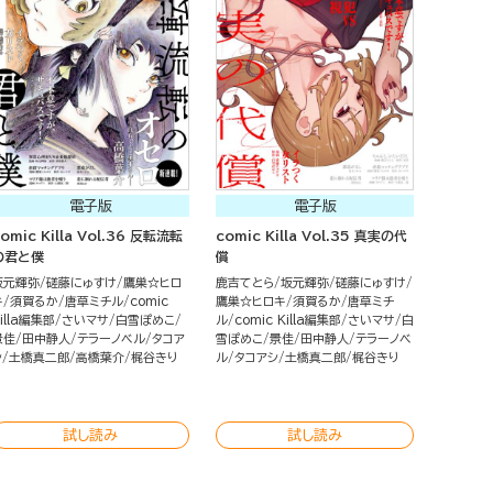
電子版
電子版
omic Killa Vol.36 反転流転
comic Killa Vol.35 真実の代
の君と僕
償
坂元輝弥
磋藤にゅすけ
鷹巣☆ヒロ
鹿吉てとら
坂元輝弥
磋藤にゅすけ
キ
須賀るか
唐草ミチル
comic
鷹巣☆ヒロキ
須賀るか
唐草ミチ
illa編集部
さいマサ
白雪ぽめこ
ル
comic Killa編集部
さいマサ
白
景佳
田中静人
テラーノベル
タコア
雪ぽめこ
景佳
田中静人
テラーノベ
シ
土橋真二郎
高橋葉介
梶谷きり
ル
タコアシ
土橋真二郎
梶谷きり
試し読み
試し読み