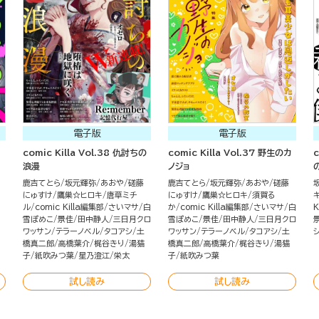
電子版
電子版
comic Killa Vol.38 仇討ちの
comic Killa Vol.37 野生のカ
c
浪漫
ノジョ
鹿吉てとら
坂元輝弥
あおや
磋藤
鹿吉てとら
坂元輝弥
あおや
磋藤
にゅすけ
鷹巣☆ヒロキ
唐草ミチ
にゅすけ
鷹巣☆ヒロキ
須賀る
ル
comic Killa編集部
さいマサ
白
か
comic Killa編集部
さいマサ
白
K
雪ぽめこ
景佳
田中静人
三日月クロ
雪ぽめこ
景佳
田中静人
三日月クロ
ワッサン
テラーノベル
タコアシ
土
ワッサン
テラーノベル
タコアシ
土
橋真二郎
高橋葉介
梶谷きり
湯猫
橋真二郎
高橋葉介
梶谷きり
湯猫
子
紙吹みつ葉
星乃澄江
栄太
子
紙吹みつ葉
試し読み
試し読み