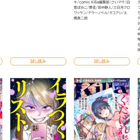
キ
comic Killa編集部
さいマサ
白
雪ぽめこ
景佳
田中静人
三日月クロ
ワッサン
テラーノベル
タコアシ
土
橋真二郎
試し読み
試し読み