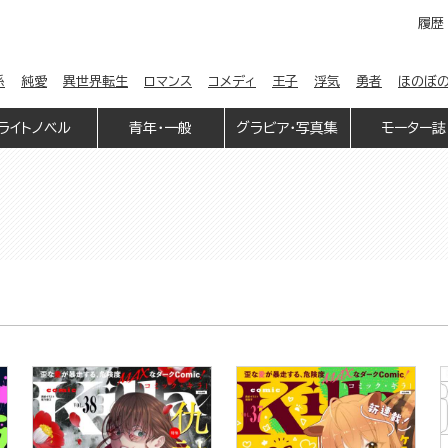
履歴
係
純愛
異世界転生
ロマンス
コメディ
王子
浮気
勇者
ほのぼ
ライトノベル
青年・一般
グラビア・写真集
モーター誌