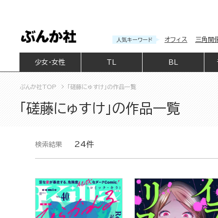
オフィス
三角関
人気キーワード
少女・女性
TL
BL
ぶんか社TOP
「磋藤にゅすけ」の作品一覧
「磋藤にゅすけ」の作品一覧
24件
検索結果