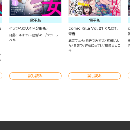
電子版
電子版
錯
イラつく女リスト（分冊版）
comic Killa Vol.21 くたばれ
c
青春
磋藤にゅすけ
白雪ぽめこ
テラーノ
ベル
鹿吉てとら
あきつみずほ
玄田げん
た
あおや
磋藤にゅすけ
鷹巣☆ヒロ
集
キ
試し読み
試し読み