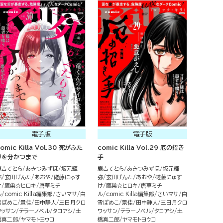
電子版
電子版
omic Killa Vol.30 死がふた
comic Killa Vol.29 厄の招き
りを分かつまで
手
鹿吉てとら
あきつみずほ
坂元輝
鹿吉てとら
あきつみずほ
坂元輝
弥
玄田げんた
あおや
磋藤にゅす
弥
玄田げんた
あおや
磋藤にゅす
け
鷹巣☆ヒロキ
唐草ミチ
け
鷹巣☆ヒロキ
唐草ミチ
ル
comic Killa編集部
さいマサ
白
ル
comic Killa編集部
さいマサ
白
雪ぽめこ
景佳
田中静人
三日月クロ
雪ぽめこ
景佳
田中静人
三日月クロ
ワッサン
テラーノベル
タコアシ
土
ワッサン
テラーノベル
タコアシ
土
橋真二郎
ヤマモトヨウコ
橋真二郎
ヤマモトヨウコ