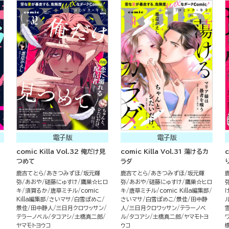
電子版
電子版
comic Killa Vol.32 俺だけ見
comic Killa Vol.31 蕩けるカ
c
つめて
ラダ
鹿吉てとら
あきつみずほ
坂元輝
鹿吉てとら
あきつみずほ
坂元輝
弥
あおや
磋藤にゅすけ
鷹巣☆ヒロ
弥
あおや
磋藤にゅすけ
鷹巣☆ヒロ
キ
須賀るか
唐草ミチル
comic
キ
唐草ミチル
comic Killa編集部
Killa編集部
さいマサ
白雪ぽめこ
さいマサ
白雪ぽめこ
景佳
田中静
景佳
田中静人
三日月クロワッサン
人
三日月クロワッサン
テラーノベ
テラーノベル
タコアシ
土橋真二郎
ル
タコアシ
土橋真二郎
ヤマモトヨ
ヤマモトヨウコ
ウコ