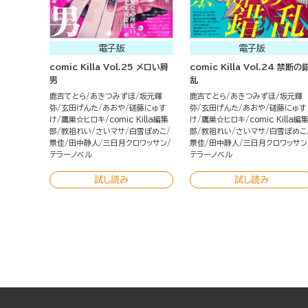
電子版
電子版
comic Killa Vol.25 メロい屑
comic Killa Vol.24 禁断の
男
乱
鹿吉てとら
あきつみずほ
坂元輝
鹿吉てとら
あきつみずほ
坂元輝
弥
玄田げんた
あおや
磋藤にゅす
弥
玄田げんた
あおや
磋藤にゅす
け
鷹巣☆ヒロキ
comic Killa編集
け
鷹巣☆ヒロキ
comic Killa編
部
教祖れい
さいマサ
白雪ぽめこ
部
教祖れい
さいマサ
白雪ぽめこ
景佳
田中静人
三日月クロワッサン
景佳
田中静人
三日月クロワッサン
テラーノベル
テラーノベル
試し読み
試し読み