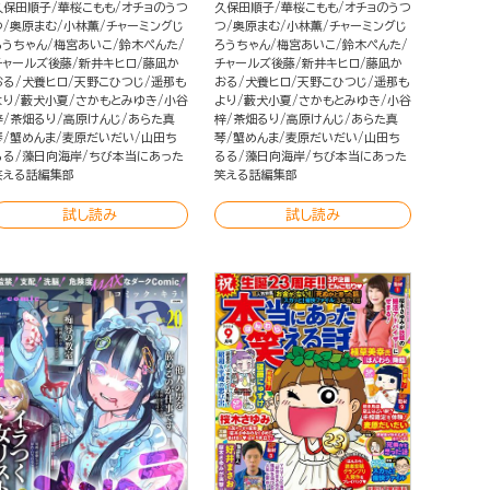
久保田順子
華桜こもも
オチョのうつ
久保田順子
華桜こもも
オチョのうつ
つ
奥原まむ
小林薫
チャーミングじ
つ
奥原まむ
小林薫
チャーミングじ
ろうちゃん
梅宮あいこ
鈴木ぺんた
ろうちゃん
梅宮あいこ
鈴木ぺんた
チャールズ後藤
新井キヒロ
藤凪か
チャールズ後藤
新井キヒロ
藤凪か
おる
犬養ヒロ
天野こひつじ
遥那も
おる
犬養ヒロ
天野こひつじ
遥那も
より
藪犬小夏
さかもとみゆき
小谷
より
藪犬小夏
さかもとみゆき
小谷
梓
茶畑るり
高原けんじ
あらた真
梓
茶畑るり
高原けんじ
あらた真
琴
蟹めんま
麦原だいだい
山田ち
琴
蟹めんま
麦原だいだい
山田ち
るる
藻日向海岸
ちび本当にあった
るる
藻日向海岸
ちび本当にあった
笑える話編集部
笑える話編集部
試し読み
試し読み