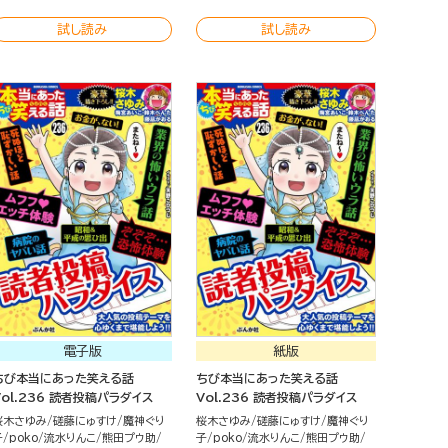
試し読み
試し読み
電子版
紙版
ちび本当にあった笑える話
ちび本当にあった笑える話
Vol.236 読者投稿パラダイス
Vol.236 読者投稿パラダイス
桜木さゆみ
磋藤にゅすけ
魔神ぐり
桜木さゆみ
磋藤にゅすけ
魔神ぐり
子
poko
流水りんこ
熊田プウ助
子
poko
流水りんこ
熊田プウ助