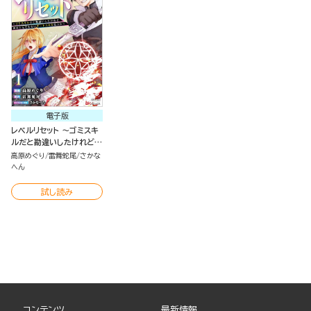
電子版
レベルリセット ～ゴミスキ
ルだと勘違いしたけれど実
はとんでもないチートスキ
高原めぐり
雷舞蛇尾
さかな
ルだった～ コミック版（分
へん
冊版）
試し読み
コンテンツ
最新情報