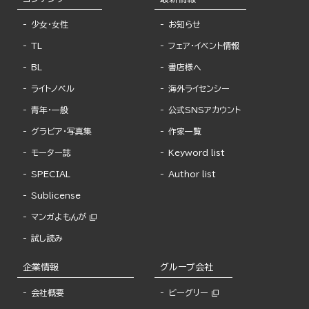
少女・女性
お知らせ
TL
フェア・イベント情報
BL
書店様へ
ライトノベル
海外ライセンシー
青年・一般
公式SNSアカウント
グラビア・写真集
作家一覧
モーター誌
Keyword list
SPECIAL
Author list
Sublicense
マンガよもんが
試し読み
企業情報
グループ会社
会社概要
ビーグリー