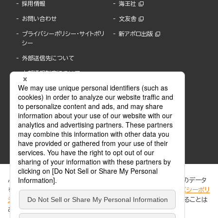
採用情報
海王社
お問い合わせ
文友舎
プライバシーポリシー・サイトポリ
新アポロ出版
シー
外部送信先について
内部通報制度について
ぶんか社が運営するサイトでは、利便性向上のためにCookie等のデータ
を使用しています。 当社のCookieについての詳細は、「
プライバシーポリ
シー
」をご覧ください。当サイトでは、訪問者の個人情報を追跡することは
ABJマークは、この電子書店・電子書籍配信サービスが、著作権者からコンテンツ使用許諾を
ありません。
得た正規版配信サービスであることを示す登録商標(登録番号 第6091713号)です。