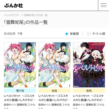
ぶんか社TOP
「雷舞蛇尾」の作品一覧
「雷舞蛇尾」の作品一覧
検索結果
7件
新着順
タイトル順
電子版
紙版
紙版
レベルリセット ～ゴミスキ
レベルリセット～ゴミスキ
レベルリセット ～ゴミスキ
ルだと勘違いしたけれど実
ルだと勘違いしたけれど実
ルだと勘違いしたけれど実
はとんでもないチートスキ
はとんでもないチートスキ
はとんでもないチートスキ
高原めぐり
雷舞蛇尾
さかな
高原めぐり
雷舞蛇尾
さかな
高原めぐり
雷舞蛇尾
さかな
ルだった～ コミック版 （3）
ルだった～（３）
ルだった～ コミック版 （2）
へん
へん
へん