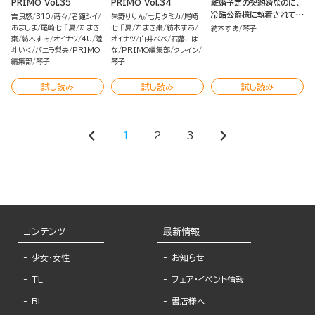
PRIMO Vol.35
PRIMO Vol.34
離婚予定の契約婚なのに、
冷酷公爵様に執着されてい
吉良悠
310
蒔々
者鐘シイ
朱野りりん
七月タミカ
尾崎
ます （2） 【かきおろし小説
あましま
尾崎七千夏
たまき
七千夏
たまき棗
紡木すあ
紡木すあ
琴子
＆電子限定かきおろし小説
棗
紡木すあ
オイナツ
4U
陸
オイナツ
白井べべ
石蕗こは
斗いく
バニラ梨央
PRIMO
な
PRIMO編集部
クレイン
＆ボイスコミック特典付】
編集部
琴子
琴子
試し読み
試し読み
試し読み
1
2
3
コンテンツ
最新情報
少女・女性
お知らせ
TL
フェア・イベント情報
BL
書店様へ