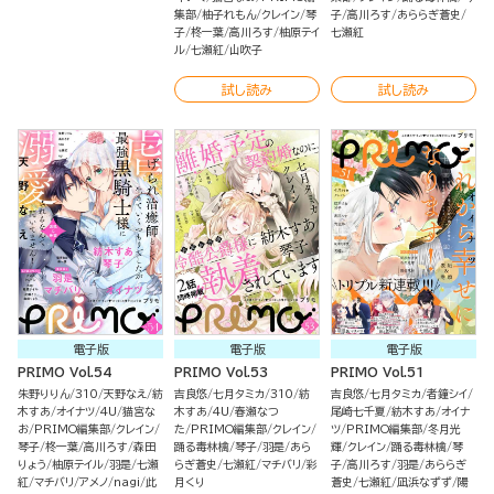
集部
柚子れもん
クレイン
琴
子
高川ろす
あららぎ蒼史
子
柊一葉
高川ろす
柚原テイ
七瀬紅
ル
七瀬紅
山吹子
試し読み
試し読み
電子版
電子版
電子版
PRIMO Vol.54
PRIMO Vol.53
PRIMO Vol.51
朱野りりん
310
天野なえ
紡
吉良悠
七月タミカ
310
紡
吉良悠
七月タミカ
者鐘シイ
木すあ
オイナツ
4U
猫宮な
木すあ
4U
春瀬なつ
尾崎七千夏
紡木すあ
オイナ
お
PRIMO編集部
クレイン
た
PRIMO編集部
クレイン
ツ
PRIMO編集部
冬月光
琴子
柊一葉
高川ろす
森田
踊る毒林檎
琴子
羽是
あら
輝
クレイン
踊る毒林檎
琴
りょう
柚原テイル
羽是
七瀬
らぎ蒼史
七瀬紅
マチバリ
彩
子
高川ろす
羽是
あららぎ
紅
マチバリ
アメノ
nagi
此
月くり
蒼史
七瀬紅
凪浜なずず
陽