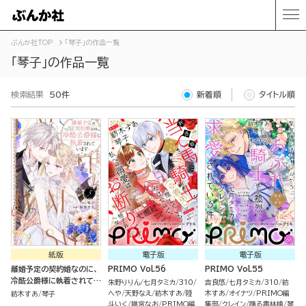
ぶんか社TOP
「琴子」の作品一覧
「琴子」の作品一覧
検索結果
50件
新着順
タイトル順
紙版
電子版
電子版
離婚予定の契約婚なのに、
PRIMO Vol.56
PRIMO Vol.55
冷酷公爵様に執着されてい
朱野りりん
七月タミカ
310
吉良悠
七月タミカ
310
紡
ます（５）
へや
天野なえ
紡木すあ
陸
木すあ
オイナツ
PRIMO編
紡木すあ
琴子
斗いく
猫宮なお
PRIMO編
集部
クレイン
踊る毒林檎
琴