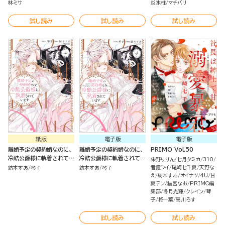
林ミサ
炎氷柱
マチバリ
試し読み
試し読み
試し読み
紙版
電子版
電子版
離婚予定の契約婚なのに、
離婚予定の契約婚なのに、
PRIMO Vol.50
冷酷公爵様に執着されてい
冷酷公爵様に執着されてい
朱野りりん
七月タミカ
310
ます（４）
ます （4）
者鐘シイ
尾崎七千夏
天野な
紡木すあ
琴子
紡木すあ
琴子
え
紡木すあ
オイナツ
4U
甘
夏テン
猫宮なお
PRIMO編
集部
冬月光輝
クレイン
琴
子
柊一葉
高川ろす
試し読み
試し読み