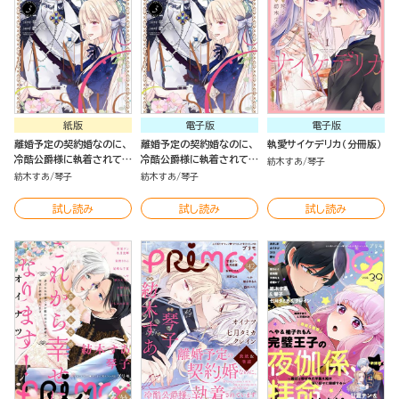
紙版
電子版
電子版
離婚予定の契約婚なのに、
離婚予定の契約婚なのに、
執愛サイケデリカ（分冊版）
冷酷公爵様に執着されてい
冷酷公爵様に執着されてい
紡木すあ
琴子
ます （3）
ます （3）
紡木すあ
琴子
紡木すあ
琴子
試し読み
試し読み
試し読み