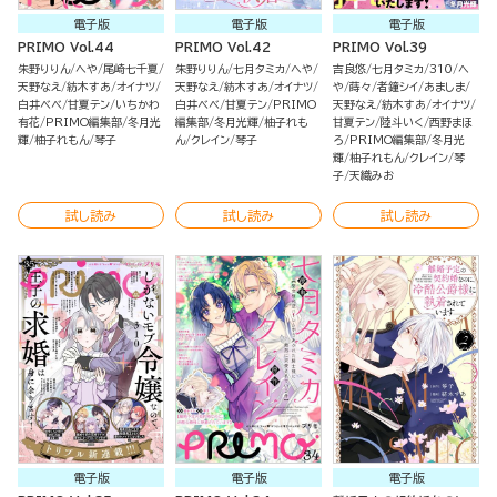
電子版
電子版
電子版
PRIMO Vol.44
PRIMO Vol.42
PRIMO Vol.39
朱野りりん
へや
尾崎七千夏
朱野りりん
七月タミカ
へや
吉良悠
七月タミカ
310
へ
天野なえ
紡木すあ
オイナツ
天野なえ
紡木すあ
オイナツ
や
蒔々
者鐘シイ
あましま
白井べべ
甘夏テン
いちかわ
白井べべ
甘夏テン
PRIMO
天野なえ
紡木すあ
オイナツ
有花
PRIMO編集部
冬月光
編集部
冬月光輝
柚子れも
甘夏テン
陸斗いく
西野まほ
輝
柚子れもん
琴子
ん
クレイン
琴子
ろ
PRIMO編集部
冬月光
輝
柚子れもん
クレイン
琴
子
天織みお
試し読み
試し読み
試し読み
電子版
電子版
電子版