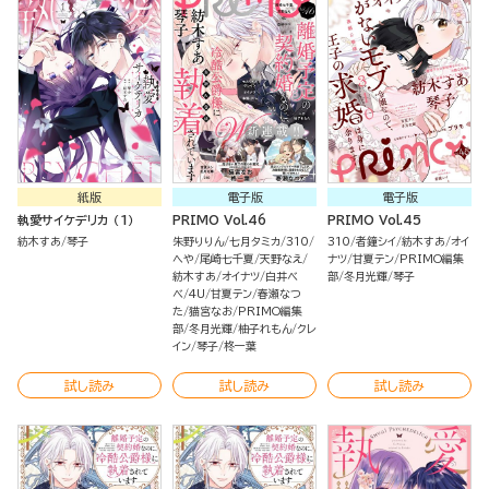
紙版
電子版
電子版
執愛サイケデリカ （1）
PRIMO Vol.46
PRIMO Vol.45
紡木すあ
琴子
朱野りりん
七月タミカ
310
310
者鐘シイ
紡木すあ
オイ
へや
尾崎七千夏
天野なえ
ナツ
甘夏テン
PRIMO編集
紡木すあ
オイナツ
白井べ
部
冬月光輝
琴子
べ
4U
甘夏テン
春瀬なつ
た
猫宮なお
PRIMO編集
部
冬月光輝
柚子れもん
クレ
イン
琴子
柊一葉
試し読み
試し読み
試し読み