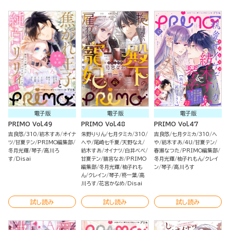
電子版
電子版
電子版
PRIMO Vol.49
PRIMO Vol.48
PRIMO Vol.47
吉良悠
310
紡木すあ
オイナ
朱野りりん
七月タミカ
310
吉良悠
七月タミカ
310
へ
ツ
甘夏テン
PRIMO編集部
へや
尾崎七千夏
天野なえ
や
紡木すあ
4U
甘夏テン
冬月光輝
琴子
高川ろ
紡木すあ
オイナツ
白井べべ
春瀬なつた
PRIMO編集部
す
Disai
甘夏テン
猫宮なお
PRIMO
冬月光輝
柚子れもん
クレイ
編集部
冬月光輝
柚子れも
ン
琴子
高川ろす
ん
クレイン
琴子
柊一葉
高
川ろす
花宮かなめ
Disai
試し読み
試し読み
試し読み