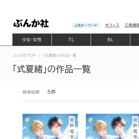
オフィス
三角関
人気キーワード
少女・女性
TL
BL
ぶんか社TOP
「式夏緒」の作品一覧
「式夏緒」の作品一覧
5件
検索結果