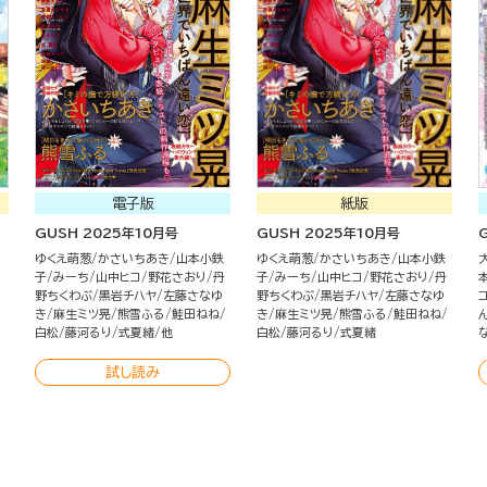
電子版
紙版
GUSH 2025年10月号
GUSH 2025年10月号
ゆくえ萌葱
かさいちあき
山本小鉄
ゆくえ萌葱
かさいちあき
山本小鉄
子
みーち
山中ヒコ
野花さおり
丹
子
みーち
山中ヒコ
野花さおり
丹
野ちくわぶ
黒岩チハヤ
左藤さなゆ
野ちくわぶ
黒岩チハヤ
左藤さなゆ
き
麻生ミツ晃
熊雪ふる
鮭田ねね
き
麻生ミツ晃
熊雪ふる
鮭田ねね
白松
藤河るり
式夏緒
他
白松
藤河るり
式夏緒
試し読み