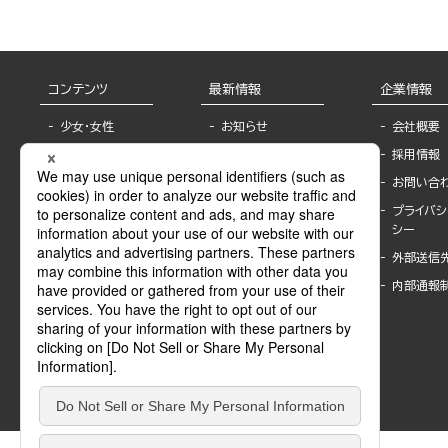
コンテンツ
最新情報
企業情報
少女・女性
お知らせ
会社概要
TL
フェア・イベント情
採用情報
報
BL
お問い合
書店様へ
ライトノベル
プライバシ
海外ライセンシー
シー
青年・一般
公式SNSアカウ
外部送信
グラビア・写真
ント
集
内部通報
作家一覧
モーター誌
Keyword list
SPECIAL
Author list
Sublicense
マンガよもん
が
試し読み