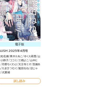
電子版
GUSH 2025年4月号
大和名瀬
黒木えぬこ
ゆくえ萌葱
山
本小鉄子
ココミ
三栖よこ
山中ヒ
コ
丹野ちくわぶ
天王寺ミオ
百瀬あ
ん
たまきつむぐ
鮭田ねね
ほじゃ
な
式夏緒
試し読み