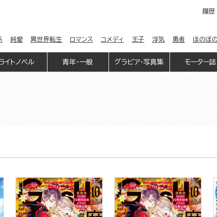
履歴
係
純愛
異世界転生
ロマンス
コメディ
王子
浮気
勇者
ほのぼ
ライトノベル
青年・一般
グラビア・写真集
モーター誌