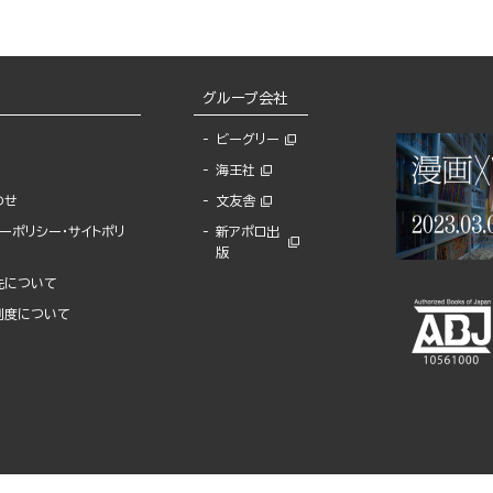
グループ会社
ビーグリー
海王社
わせ
文友舎
ーポリシー・サイトポリ
新アポロ出
版
先について
制度について