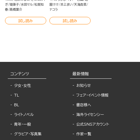
ぎ
堤葎子
水田マル
松阪知
屋けけ
井上まい
天海杏菜
春
高橋葉介
ナコラ
試し読み
試し読み
コンテンツ
最新情報
少女・女性
お知らせ
TL
フェア・イベント情報
BL
書店様へ
ライトノベル
海外ライセンシー
青年・一般
公式SNSアカウント
グラビア・写真集
作家一覧