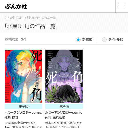
ぶんか社TOP
「北屋けけ」の作品一覧
「北屋けけ」の作品一覧
検索結果
2件
新着順
タイトル順
電子版
電子版
ホラーアンソロジーcomic
ホラーアンソロジーcomic
死角 侵食
死角 穢れた愛
吉沢緑時
北屋けけ
るぅ
松本あやか
藪犬小夏
志水ア
1mm
花影あると
さおとめや
キ
あらふじぺす
一宮幽
北