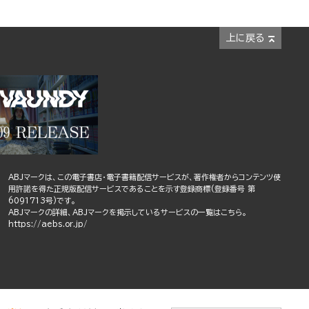
上に戻る
ABJマークは、この電子書店・電子書籍配信サービスが、著作権者からコンテンツ使
用許諾を得た正規版配信サービスであることを示す登録商標(登録番号 第
6091713号)です。
ABJマークの詳細、ABJマークを掲示しているサービスの一覧はこちら。
https://aebs.or.jp/