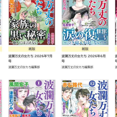
紙版
紙版
波瀾万丈の女たち 2026年7月
波瀾万丈の女たち 2026年6月
号
号
波瀾万丈の女たち編集部
波瀾万丈の女たち編集部