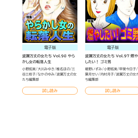
電子版
電子版
波瀾万丈の女たち Vol.98 やら
波瀾万丈の女たち Vol.97 燃や
かし女の転落人生
したい！ ゴミ男
小野拓実
大川みゆき
椎名ほの
三
朝野いずみ
小野拓実
甲斐今日子
谷三枝子
なかのゆみ
波瀾万丈の女
葉月せい
内村月子
波瀾万丈の女
たち編集部
ち編集部
試し読み
試し読み