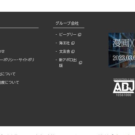
グループ会社
ビーグリー
海王社
わせ
文友舎
ーポリシー・サイトポリ
新アポロ出
版
先について
制度について