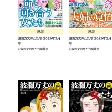
紙版
紙版
波瀾万丈の女たち 2026年3月
波瀾万丈の女たち 2026年2月
号
号
波瀾万丈の女たち編集部
波瀾万丈の女たち編集部