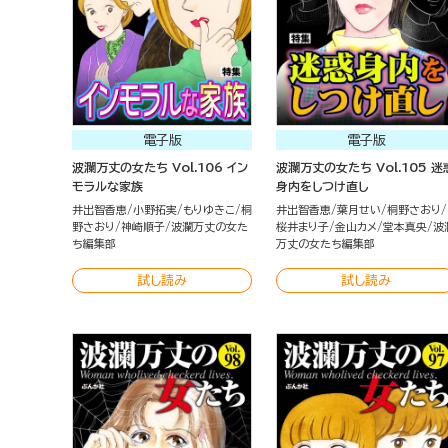
電子版
電子版
波瀾万丈の女たち Vol.106 イン
波瀾万丈の女たち Vol.105 迷
モラルな家族
身内をしつけ直し
井出智香恵
小野拓実
もりゆきこ
桐
井出智香恵
葉月せい
桐野さおり
野さおり
神崎順子
波瀾万丈の女た
桜井まり子
金山カメ
堂本真央
波
ち編集部
万丈の女たち編集部
試し読み
試し読み