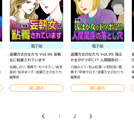
電子版
電子版
波瀾万丈の女たち Vol.96 妄執
波瀾万丈の女たち Vol.95 浅は
女に粘着されています
か女がドツボに!? 人間関係の落
とし穴
佐嶋しおり
島貴子
もりゆきこ
高見
川端みどり
秋山紅葉
小野拓実
島
た
亜紗
桜井まり子
波瀾万丈の女たち
貴子
甲斐今日子
波瀾万丈の女たち
編集部
編集部
試し読み
試し読み
1
2