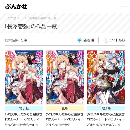
ぶんか社TOP
「長澤壱弥」の作品一覧
「長澤壱弥」の作品一覧
検索結果
5件
新着順
タイトル順
電子版
紙版
電子版
外れスキルだからと追放さ
外れスキルだからと追放さ
外れスキルだからと追放さ
れた《∞チートアビリティ》
れた《∞チートアビリティ》
れた《∞チートアビリティ》
が強すぎて草も生えない件
が強すぎて草も生えない件
が強すぎて草も生えない件
どまどま
長澤壱弥
yu-ri
どまどま
長澤壱弥
どまどま
長澤壱弥
yu-ri
～偶然助けた第三王女にど
～偶然助けた第三王女にど
～偶然助けた第三王女にど