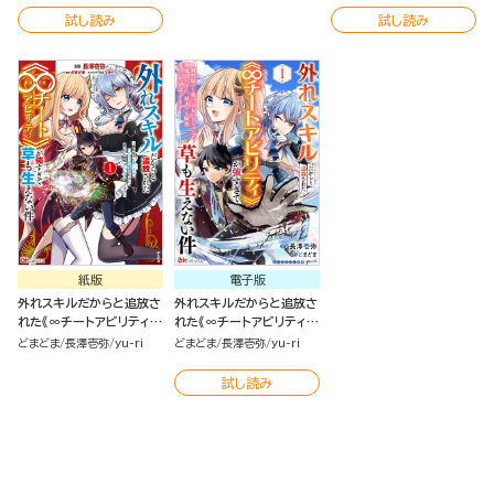
ちゃくそ溺愛されるし、前
ちゃくそ溺愛されるし、前
ちゃくそ溺愛されるし、前
試し読み
試し読み
よりも断然楽しい生活送っ
よりも断然楽しい生活送っ
よりも断然楽しい生活送っ
てます～ コミック版 （2）
てます～（２）
てます～ コミック版 （1）
紙版
電子版
外れスキルだからと追放さ
外れスキルだからと追放さ
れた《∞チートアビリティ》
れた《∞チートアビリティ》
が強すぎて草も生えない件
が強すぎて草も生えない件
どまどま
長澤壱弥
yu-ri
どまどま
長澤壱弥
yu-ri
～偶然助けた第三王女にど
～偶然助けた第三王女にど
ちゃくそ溺愛されるし、前
ちゃくそ溺愛されるし、前
試し読み
よりも断然楽しい生活送っ
よりも断然楽しい生活送っ
てます～
てます～ コミック版（分冊
版）