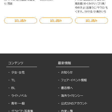
り
茂吉
南志都
めぐみけい
ゴリ実
ゆめきよ
出海うに
サウロ
も
くすけ。
かける
小島きいち
試し読み
試し読み
試し読み
コンテンツ
最新情報
少女・女性
お知らせ
TL
フェア・イベント情報
BL
書店様へ
ライトノベル
海外ライセンシー
青年・一般
公式SNSアカウント
グラビア・写真集
作家一覧