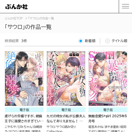
ぶんか社TOP
「サウロ」の作品一覧
「サウロ」の作品一覧
検索結果
3件
新着順
タイトル順
電子版
電子版
電子版
虐げられ令嬢ですが、絶倫
ただの侍女の私が公爵夫人
無敵恋愛S*girl 2025年6
王子に溺愛されすぎていま
なんてありえません！ 執
月号
す!?（※昼も夜も）アンソ
着系公爵様の10年越しの
こやむや
ぴみちゃん
白崎詩
サウロ
サウロ読み切り
姫宮あかね
まやま里奈
成田
ロジー （5）
プロポーズ（単話版）
乃
サウロ
逆月酒乱
翠屋る
Collection
アポロ
堀田はご
伊藤さよ