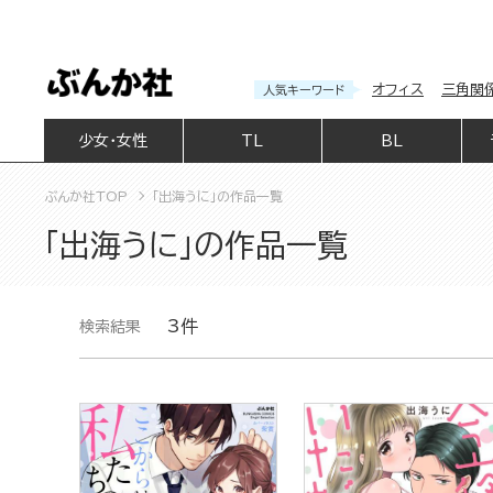
オフィス
三角関
人気キーワード
少女・女性
TL
BL
ぶんか社TOP
「出海うに」の作品一覧
「出海うに」の作品一覧
3件
検索結果