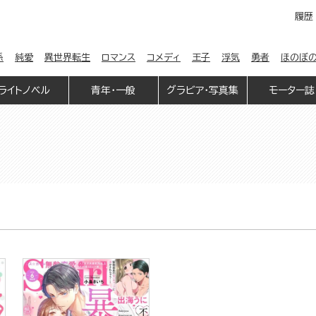
履歴
係
純愛
異世界転生
ロマンス
コメディ
王子
浮気
勇者
ほのぼ
ライトノベル
青年・一般
グラビア・写真集
モーター誌