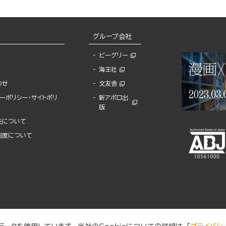
グループ会社
ビーグリー
海王社
わせ
文友舎
ーポリシー・サイトポリ
新アポロ出
版
先について
制度について