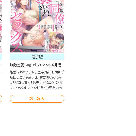
電子版
す
無敵恋愛S*girl 2025年6月号
ま
姫宮あかね
まやま里奈
成田アポロ
堀田はご
伊藤さよ
南志都
めぐみ
けい
ゴリ実
ゆめきよ
出海うに
サ
ウロ
もくすけ。
かける
小島きいち
試し読み