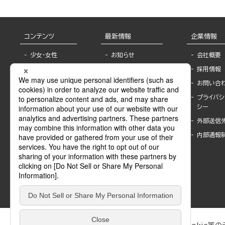
コンテンツ
最新情報
企業情報
少女・女性
お知らせ
会社概要
TL
フェア・イベント情
採用情報
報
BL
お問い合
書店様へ
ライトノベル
プライバシ
海外ライセンシー
シー
青年・一般
公式SNSアカウ
外部送信
グラビア・写真
ント
集
内部通報
作家一覧
モーター誌
Keyword list
SPECIAL
Author list
Sublicense
マンガよもん
が
試し読み