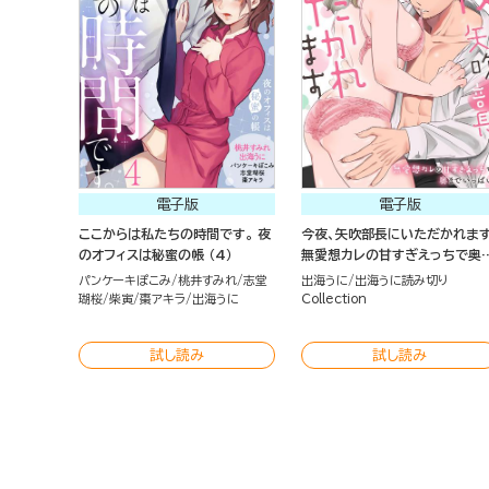
電子版
電子版
ここからは私たちの時間です。 夜
今夜、矢吹部長にいただかれま
のオフィスは秘蜜の帳 （4）
無愛想カレの甘すぎえっちで奥
でいっぱい（単話版）
パンケーキぽこみ
桃井すみれ
志堂
出海うに
出海うに読み切り
瑚桜
柴寅
棗アキラ
出海うに
Collection
試し読み
試し読み