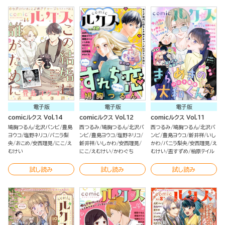
電子版
電子版
電子版
comicルクス Vol.14
comicルクス Vol.12
comicルクス Vol.11
鳩胸つるん
北沢バンビ
豊島
西つるみ
鳩胸つるん
北沢バ
西つるみ
鳩胸つるん
北沢バ
ヨウコ
塩野ネリコ
バニラ梨
ンビ
豊島ヨウコ
塩野ネリコ
ンビ
豊島ヨウコ
新井祥
いし
央
おこめ
安西理晃
にこ
え
新井祥
いしかわ
安西理晃
かわ
バニラ梨央
安西理晃
え
むけい
にこ
えむけい
かわぐち
むけい
盃すずめ
柚原テイル
試し読み
試し読み
試し読み