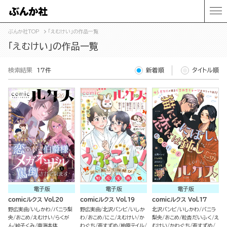
ぶんか社TOP
「えむけい」の作品一覧
「えむけい」の作品一覧
検索結果
17件
新着順
タイトル順
電子版
電子版
電子版
comicルクス Vol.20
comicルクス Vol.19
comicルクス Vol.17
野広実由
いしかわ
バニラ梨
野広実由
北沢バンビ
いしか
北沢バンビ
いしかわ
バニラ
央
おこめ
えむけい
らくが
わ
おこめ
にこ
えむけい
か
梨央
おこめ
粒杏だいふく
え
ん
絵子くみ
南海本体
わぐち
盃すずめ
柚原テイル
むけい
かわぐち
盃すずめ