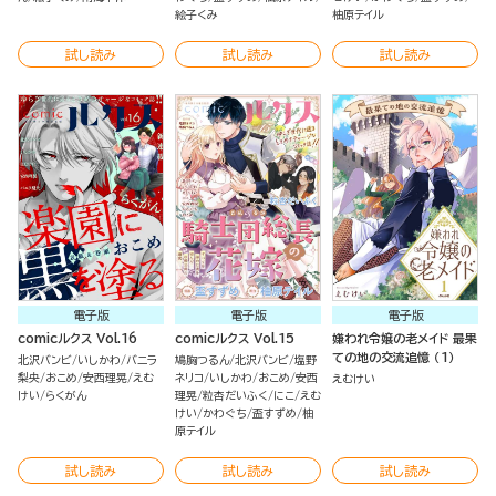
絵子くみ
柚原テイル
試し読み
試し読み
試し読み
電子版
電子版
電子版
comicルクス Vol.16
comicルクス Vol.15
嫌われ令嬢の老メイド 最果
ての地の交流追憶 （1）
北沢バンビ
いしかわ
バニラ
鳩胸つるん
北沢バンビ
塩野
梨央
おこめ
安西理晃
えむ
ネリコ
いしかわ
おこめ
安西
えむけい
けい
らくがん
理晃
粒杏だいふく
にこ
えむ
けい
かわぐち
盃すずめ
柚
原テイル
試し読み
試し読み
試し読み