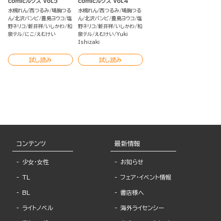
comicルクス Vol.5
comicルクス Vol.4
水槻れん
西つるみ
鳩胸つる
水槻れん
西つるみ
鳩胸つる
ん
北沢バンビ
豊島ヨウコ
塩
ん
北沢バンビ
豊島ヨウコ
塩
野ネリコ
新井祥
いしかわ
和
野ネリコ
新井祥
いしかわ
和
泉テル
にこ
えむけい
泉テル
えむけい
Yuki
Ishizaki
試し読み
試し読み
コンテンツ
最新情報
少女・女性
お知らせ
TL
フェア・イベント情報
BL
書店様へ
ライトノベル
海外ライセンシー