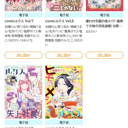
電子版
電子版
電子版
comicルクス Vol.7
comicルクス Vol.6
嫌われ令嬢の老メイド 最果
ての地の交流追憶（分冊
水槻れん
西つるみ
鳩胸つる
水槻れん
西つるみ
鳩胸つる
版）
ん
北沢バンビ
塩野ネリコ
新
ん
北沢バンビ
豊島ヨウコ
塩
えむけい
井祥
安西理晃
和泉テル
に
野ネリコ
新井祥
いしかわ
安
こ
えむけい
かわぐち
西理晃
和泉テル
にこ
えむけ
い
試し読み
試し読み
試し読み
電子版
電子版