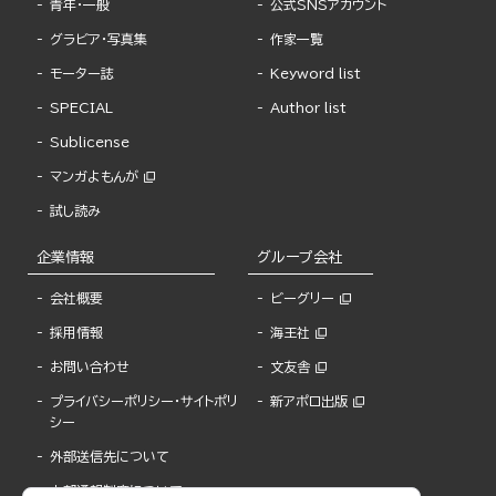
青年・一般
公式SNSアカウント
グラビア・写真集
作家一覧
モーター誌
Keyword list
SPECIAL
Author list
Sublicense
マンガよもんが
試し読み
企業情報
グループ会社
会社概要
ビーグリー
採用情報
海王社
お問い合わせ
文友舎
プライバシーポリシー・サイトポリ
新アポロ出版
シー
外部送信先について
内部通報制度について