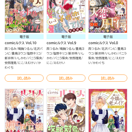
電子版
電子版
電子版
comicルクス Vol.10
comicルクス Vol.9
comicルクス Vol.8
西つるみ
鳩胸つるん
北沢バ
西つるみ
鳩胸つるん
豊島ヨ
西つるみ
北沢バンビ
豊島ヨ
ンビ
豊島ヨウコ
塩野ネリコ
ウコ
塩野ネリコ
新井祥
いし
ウコ
新井祥
いしかわ
バニラ
新井祥
いしかわ
バニラ梨央
かわ
バニラ梨央
安西理晃
梨央
安西理晃
にこ
えむけ
安西理晃
にこ
えむけい
か
にこ
えむけい
い
かわぐち
わぐち
試し読み
試し読み
試し読み