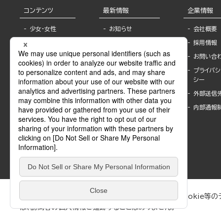
コンテンツ
最新情報
企業情報
少女・女性
お知らせ
会社概要
TL
フェア・イベント情
採用情報
報
BL
お問い合
書店様へ
ライトノベル
プライバシ
海外ライセンシー
シー
青年・一般
公式SNSアカウ
外部送信
グラビア・写真
ント
集
内部通報
作家一覧
モーター誌
Keyword list
SPECIAL
Author list
Sublicense
マンガよもん
が
試し読み
ぶんか社が運営するサイトでは、利便性向上のためにCookie等のデ
は、訪問者の個人情報を追跡することはありません。