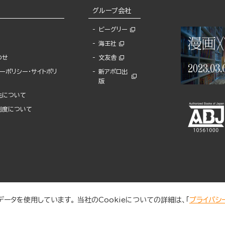
グループ会社
ビーグリー
海王社
わせ
文友舎
ーポリシー・サイトポリ
新アポロ出
版
先について
制度について
ータを使用しています。 当社のCookieについての詳細は、「
プライバシ
© 2025 BUNKASHA