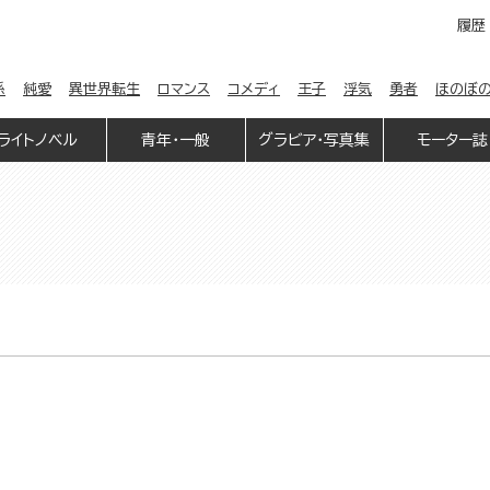
履歴
係
純愛
異世界転生
ロマンス
コメディ
王子
浮気
勇者
ほのぼ
ライトノベル
青年・一般
グラビア・写真集
モーター誌