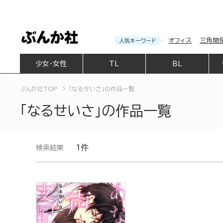
オフィス
三角関
人気キーワード
少女・女性
TL
BL
ぶんか社TOP
「なるせいさ」の作品一覧
「なるせいさ」の作品一覧
1件
検索結果