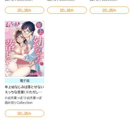
試し読み
試し読み
試し読み
電子版
年上幼なじみは落とせない
えっちな言葉（※ただし仕
事）で翻弄されてます（単
小此木葉っぱ
小此木葉っぱ
話版）
読み切りCollection
試し読み