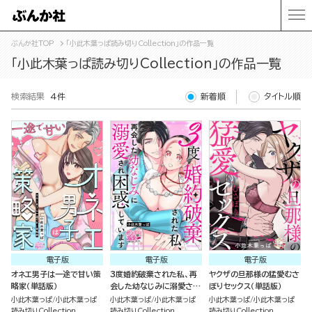
ぶんか社TOP
「小此木葉っぱ読み切りCollection」の作品一覧
「小此木葉っぱ読み切りCollection」の作品一覧
検索結果
4件
新着順
タイトル順
電子版
電子版
電子版
オネエ男子は一途で甘い策
3度婚約破棄された私、再
ヤクザの旦那様の猛愛むさ
略家（単話版）
会した幼なじみに溺愛され
ぼりセックス（単話版）
困惑しています（単話版）
小此木葉っぱ
小此木葉っぱ
小此木葉っぱ
小此木葉っぱ
小此木葉っぱ
小此木葉っぱ
読み切りCollection
読み切りCollection
読み切りCollection