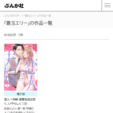
ぶんか社TOP
「豊玉エリー」の作品一覧
「豊玉エリー」の作品一覧
検索結果
1件
電子版
恋人→夫婦 溺愛生活は甘
く、いやらしく （3）
志波ひより
源一実
伊藤さ
よ
つきのおまめ
くろすけ