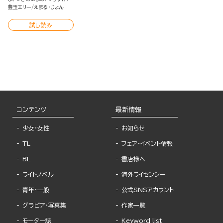
豊玉エリー
えまる・じょん
試し読み
コンテンツ
最新情報
少女・女性
お知らせ
TL
フェア・イベント情報
BL
書店様へ
ライトノベル
海外ライセンシー
青年・一般
公式SNSアカウント
グラビア・写真集
作家一覧
モーター誌
Keyword list