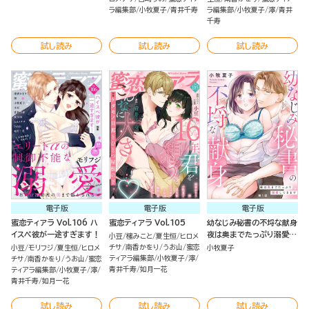
ラ編集部
小牧夏子
青井千寿
ラ編集部
小牧夏子
濘
青井
千寿
試し読み
試し読み
試し読み
電子版
電子版
電子版
蜜恋ティアラ Vol.106 ハ
蜜恋ティアラ Vol.105
幼なじみ秘書の不埒な献身
イスペ彼が一途すぎます！
夜は奥までたっぷり溺愛し
小豆
櫁みこと
夏生恒
ヒロメ
てきます（分冊版）
チサ
南香かをり
うお山
蜜恋
小豆
モリフジ
夏生恒
ヒロメ
小牧夏子
ティアラ編集部
小牧夏子
濘
チサ
南香かをり
うお山
蜜恋
青井千寿
如月一花
ティアラ編集部
小牧夏子
濘
青井千寿
如月一花
試し読み
試し読み
試し読み