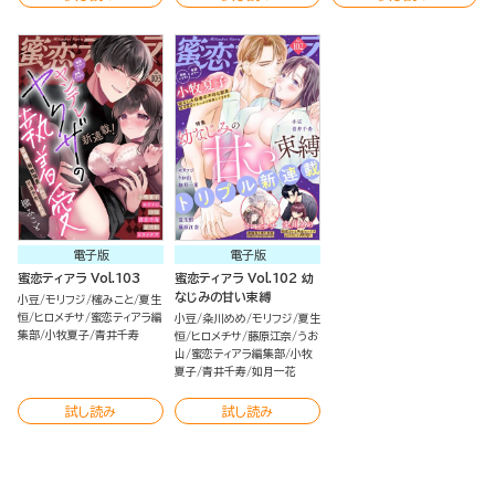
電子版
電子版
蜜恋ティアラ Vol.103
蜜恋ティアラ Vol.102 幼
なじみの甘い束縛
小豆
モリフジ
櫁みこと
夏生
恒
ヒロメチサ
蜜恋ティアラ編
小豆
粂川めめ
モリフジ
夏生
集部
小牧夏子
青井千寿
恒
ヒロメチサ
藤原江奈
うお
山
蜜恋ティアラ編集部
小牧
夏子
青井千寿
如月一花
試し読み
試し読み