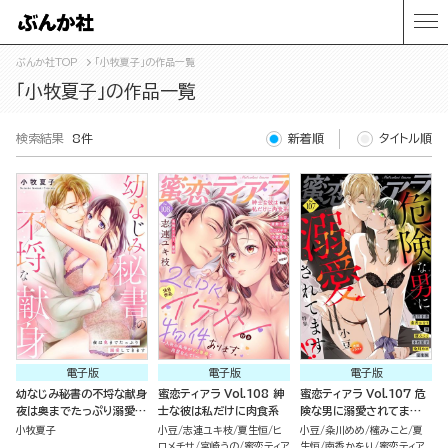
ぶんか社TOP
「小牧夏子」の作品一覧
「小牧夏子」の作品一覧
検索結果
8件
新着順
タイトル順
電子版
電子版
電子版
幼なじみ秘書の不埒な献身
蜜恋ティアラ Vol.108 紳
蜜恋ティアラ Vol.107 危
夜は奥までたっぷり溺愛し
士な彼は私だけに肉食系
険な男に溺愛されてま
てきます
す!?
小牧夏子
小豆
志連ユキ枝
夏生恒
ヒ
小豆
粂川めめ
櫁みこと
夏
ロメチサ
宮崎うの
蜜恋ティア
生恒
南香かをり
蜜恋ティア