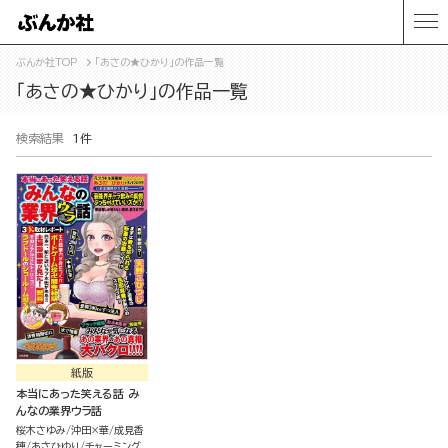
ぶんか社TOP
「あさの★ひかり」の作品一覧
「あさの★ひかり」の作品一覧
検索結果
1件
紙版
本当にあった笑える話 み
んなの業界ウラ話
桜木さゆみ
沖田×華
成見香
穂
あさひゆり
チャーミング