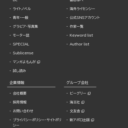
ライトノベル
海外ライセンシー
青年・一般
公式SNSアカウント
グラビア・写真集
作家一覧
モーター誌
Keyword list
SPECIAL
Author list
Sublicense
マンガよもんが
試し読み
企業情報
グループ会社
会社概要
ビーグリー
採用情報
海王社
お問い合わせ
文友舎
プライバシーポリシー・サイトポリ
新アポロ出版
シー