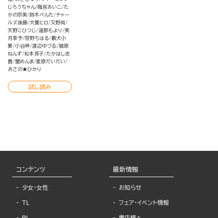
じろうちゃん
梅宮あいこ
た
かの宗美
鈴木ぺんた
チャー
ルズ後藤
犬養ヒロ
又野尚
天野こひつじ
遥那もより
美
月李予
笹野ちはる
藪犬小
夏
小谷梓
渡辺ゆづる
猫原
ねんず
松本耳子
たかはし志
貴
蟹めんま
麦原だいだい
あさの★ひかり
試し読み
コンテンツ
最新情報
少女・女性
お知らせ
TL
フェア・イベント情報
BL
書店様へ