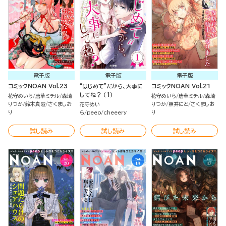
電子版
電子版
電子版
コミックNOAN Vol.23
“はじめて”だから、大事に
コミックNOAN Vol.21
してね？ （1）
花守めいら
唐草ミチル
森埼
花守めいら
唐草ミチル
森埼
りつか
鈴木真澄
さくましお
りつか
照井にと
さくましお
花守めい
り
り
ら
peep
cheeery
試し読み
試し読み
試し読み