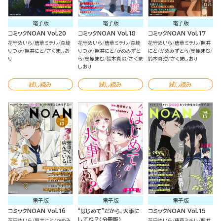
電子版
電子版
電子版
コミックNOAN Vol.20
コミックNOAN Vol.18
コミックNOAN Vol.17
花守めいら
唐草ミチル
森埼
花守めいら
唐草ミチル
森埼
花守めいら
唐草ミチル
照井
りつか
照井にと
さくましお
りつか
照井にと
かめみずと
にと
かめみずとら
奥原まむ
り
ら
奥原まむ
鈴木真澄
さくま
鈴木真澄
さくましおり
しおり
試し読み
試し読み
試し読み
電子版
電子版
電子版
コミックNOAN Vol.16
“はじめて”だから、大事に
コミックNOAN Vol.15
してね？（分冊版）
花守めいら
照井にと
かめみ
花守めいら
唐草ミチル
照井