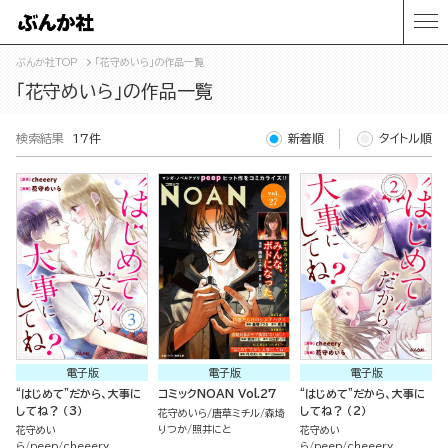
ぶんか社TOP
「花守めいら」の作品一覧
「花守めいら」の作品一覧
検索結果
17件
新着順
タイトル順
電子版
電子版
電子版
“はじめて”だから、大事に
コミックNOAN Vol.27
“はじめて”だから、大事に
してね？ （3）
してね？ （2）
花守めいら
唐草ミチル
森埼
りつか
照井にと
花守めい
花守めい
ら
peep
cheeery
ら
peep
cheeery