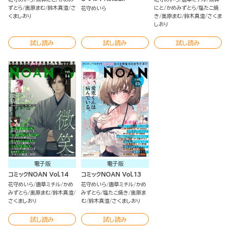
ずとら
奥原まむ
鈴木真澄
さ
にと
かめみずとら
塩たこ焼
花守めいら
くましおり
き
奥原まむ
鈴木真澄
さくま
しおり
試し読み
試し読み
試し読み
電子版
電子版
コミックNOAN Vol.14
コミックNOAN Vol.13
花守めいら
唐草ミチル
かめ
花守めいら
唐草ミチル
かめ
みずとら
奥原まむ
鈴木真澄
みずとら
塩たこ焼き
奥原ま
さくましおり
む
鈴木真澄
さくましおり
試し読み
試し読み