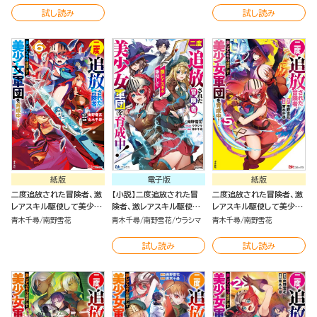
試し読み
試し読み
紙版
電子版
紙版
二度追放された冒険者、激
【小説】二度追放された冒
二度追放された冒険者、激
レアスキル駆使して美少女
険者、激レアスキル駆使し
レアスキル駆使して美少女
軍団を育成中！（６）
て美少女軍団を育成中！
軍団を育成中！（5）
青木千尋
南野雪花
青木千尋
南野雪花
ウラシマ
青木千尋
南野雪花
試し読み
試し読み