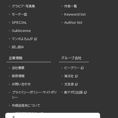
グラビア・写真集
作家一覧
モーター誌
Keyword list
SPECIAL
Author list
Sublicense
マンガよもんが
試し読み
企業情報
グループ会社
会社概要
ビーグリー
採用情報
海王社
お問い合わせ
文友舎
プライバシーポリシー・サイトポリ
新アポロ出版
シー
外部送信先について
内部通報制度について