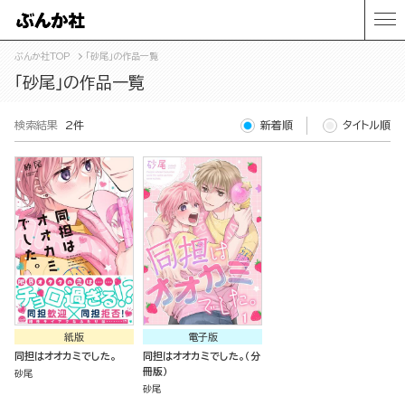
ぶんか社TOP
「砂尾」の作品一覧
「砂尾」の作品一覧
検索結果
2件
新着順
タイトル順
紙版
電子版
同担はオオカミでした。
同担はオオカミでした。（分
冊版）
砂尾
砂尾