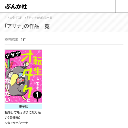
ぶんか社TOP
「アサナ」の作品一覧
「アサナ」の作品一覧
検索結果
1件
電子版
転生してもオタクになりた
い（分冊版）
灰音アサナ
アサナ