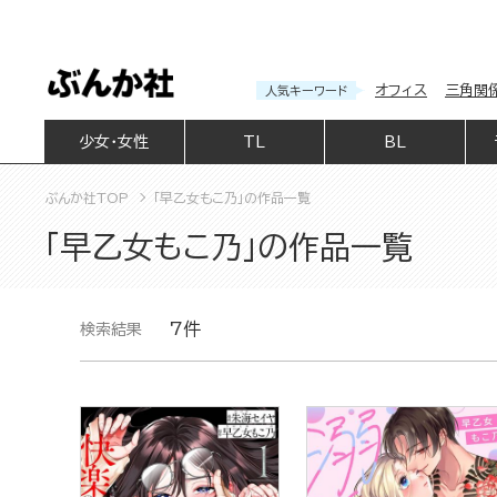
オフィス
三角関
人気キーワード
少女・女性
TL
BL
ぶんか社TOP
「早乙女もこ乃」の作品一覧
「早乙女もこ乃」の作品一覧
7件
検索結果