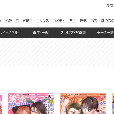
履歴
係
純愛
異世界転生
ロマンス
コメディ
王子
浮気
勇者
ほのぼ
ライトノベル
青年・一般
グラビア・写真集
モーター誌