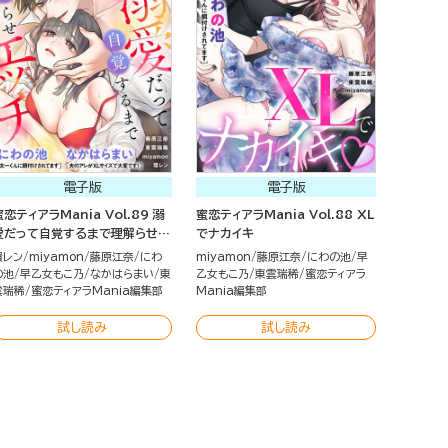
電子版
電子版
蜜恋ティアラMania Vol.89 溺
蜜恋ティアラMania Vol.88 XL
愛だって自覚するまで理解らせエ
でナカイキ
ッチ
環レン
miyamon
藤原江奈
にわ
miyamon
藤原江奈
にわの池
早
の池
早乙女もこ乃
なかはらまい
東
乙女もこ乃
東雲瑞稀
蜜恋ティアラ
雲瑞稀
蜜恋ティアラMania編集部
Mania編集部
試し読み
試し読み