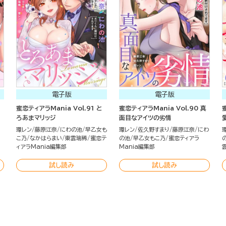
電子版
電子版
蜜恋ティアラMania Vol.91 と
蜜恋ティアラMania Vol.90 真
ろあまマリッジ
面目なアイツの劣情
環レン
藤原江奈
にわの池
早乙女も
環レン
佐久野すまり
藤原江奈
にわ
こ乃
なかはらまい
東雲瑞稀
蜜恋テ
の池
早乙女もこ乃
蜜恋ティアラ
ィアラMania編集部
Mania編集部
試し読み
試し読み