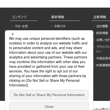
コンテンツ
最新情報
企業情報
少女・女性
お知らせ
会社概要
TL
フェア・イベント情
採用情報
報
BL
お問い合
書店様へ
ライトノベル
プライバシ
海外ライセンシー
シー
青年・一般
公式SNSアカウ
外部送信
グラビア・写真
ント
集
内部通報
作家一覧
モーター誌
Keyword list
SPECIAL
Author list
Sublicense
マンガよもん
が
試し読み
ぶんか社が運営するサイトでは、利便性向上のためにCookie等のデ