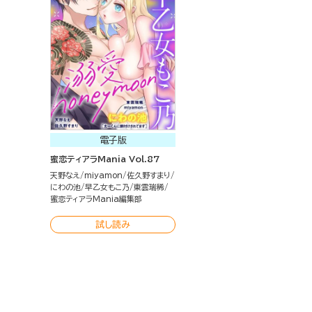
電子版
蜜恋ティアラMania Vol.87
天野なえ
miyamon
佐久野すまり
にわの池
早乙女もこ乃
東雲瑞稀
蜜恋ティアラMania編集部
試し読み