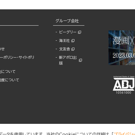
グループ会社
ビーグリー
海王社
わせ
文友舎
ーポリシー・サイトポリ
新アポロ出
版
先について
制度について
ータを使用しています。 当社のCookieについての詳細は、「
プライバシ