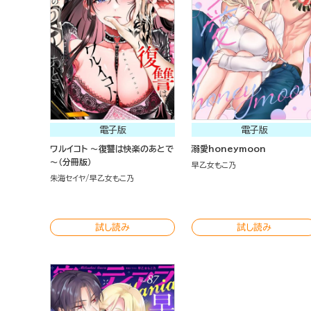
電子版
電子版
ワルイコト ～復讐は快楽のあとで
溺愛honeymoon
～（分冊版）
早乙女もこ乃
朱海セイヤ
早乙女もこ乃
試し読み
試し読み