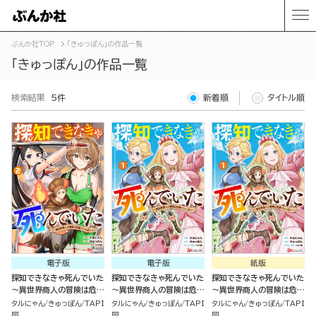
ぶんか社TOP
「きゅっぽん」の作品一覧
「きゅっぽん」の作品一覧
検索結果
5件
新着順
タイトル順
電子版
電子版
紙版
探知できなきゃ死んでいた
探知できなきゃ死んでいた
探知できなきゃ死んでいた
～異世界商人の冒険は危険
～異世界商人の冒険は危険
～異世界商人の冒険は危険
でいっぱい～ コミック版
でいっぱい～ （1）
でいっぱい～ （1）
タルにゃん
きゅっぽん
TAPI
タルにゃん
きゅっぽん
TAPI
タルにゃん
きゅっぽん
TAPI
（2）
岡
岡
岡