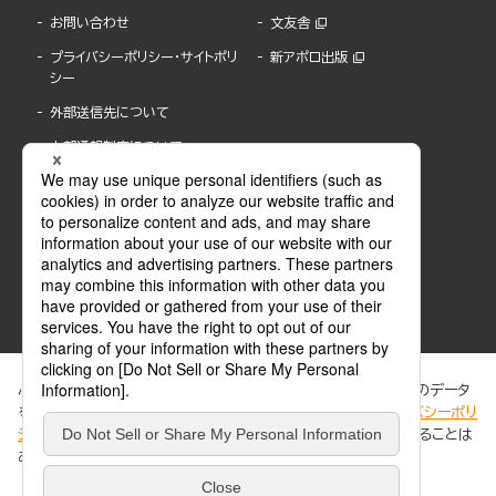
お問い合わせ
文友舎
プライバシーポリシー・サイトポリ
新アポロ出版
シー
外部送信先について
内部通報制度について
ぶんか社が運営するサイトでは、利便性向上のためにCookie等のデータ
を使用しています。 当社のCookieについての詳細は、「
プライバシーポリ
シー
」をご覧ください。当サイトでは、訪問者の個人情報を追跡することは
ABJマークは、この電子書店・電子書籍配信サービスが、著作権者からコンテンツ使用許諾を
ありません。
得た正規版配信サービスであることを示す登録商標(登録番号 第6091713号)です。
ABJマークの詳細、ABJマークを掲示しているサービスの一覧はこちら。