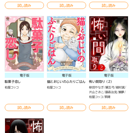
試し読み
試し読み
試し読み
電子版
電子版
電子版
駄菓子恋し
猫とおじいのふたりごはん
怖い間取り （2）
柏屋コッコ
柏屋コッコ
柳田やなぎ
鯖玉弓
細村誠
片山さおこ
藤森治見
鯛夢
柏屋コッコ
紫陽
試し読み
試し読み
試し読み