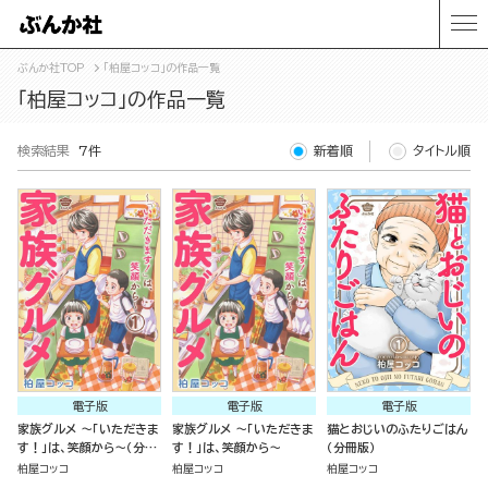
ぶんか社TOP
「柏屋コッコ」の作品一覧
「柏屋コッコ」の作品一覧
検索結果
7件
新着順
タイトル順
電子版
電子版
電子版
家族グルメ ～「いただきま
家族グルメ ～「いただきま
猫とおじいのふたりごはん
す！」は、笑顔から～（分冊
す！」は、笑顔から～
（分冊版）
版）
柏屋コッコ
柏屋コッコ
柏屋コッコ