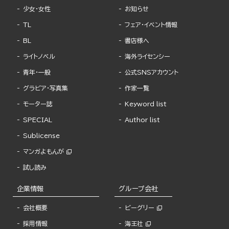
少女・女性
お知らせ
TL
フェア・イベント情報
BL
書店様へ
ライトノベル
海外ライセンシー
青年・一般
公式SNSアカウント
グラビア・写真集
作家一覧
モーター誌
Keyword list
SPECIAL
Author list
Sublicense
マンガよもんが
試し読み
企業情報
グループ会社
会社概要
ビーグリー
採用情報
海王社