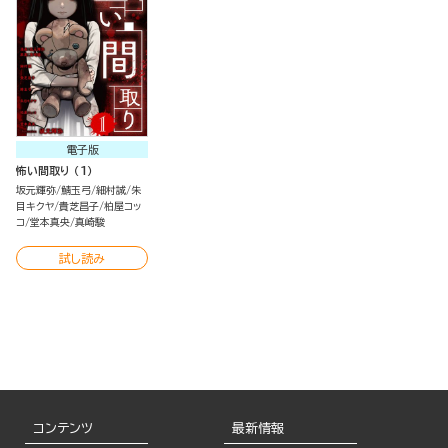
電子版
怖い間取り （1）
坂元輝弥
鯖玉弓
細村誠
朱
目キクヤ
貴芝昌子
柏屋コッ
コ
堂本真央
真崎駿
試し読み
コンテンツ
最新情報