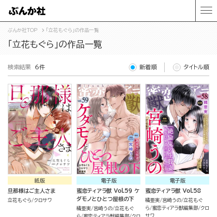
ぶんか社TOP
「立花もぐら」の作品一覧
「立花もぐら」の作品一覧
検索結果
6件
新着順
タイトル順
紙版
電子版
電子版
旦那様はご主人さま
蜜恋ティアラ獣 Vol.59 ケ
蜜恋ティアラ獣 Vol.58
ダモノとひとつ屋根の下
立花もぐら
クロサワ
橘亜実
宮崎うの
立花もぐ
ら
蜜恋ティアラ獣編集部
クロ
橘亜実
宮崎うの
立花もぐ
サワ
ら
蜜恋ティアラ獣編集部
クロ