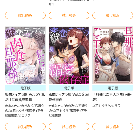
サワ
試し読み
試し読み
試し読み
電子版
電子版
電子版
蜜恋ティアラ獣 Vol.57 私
蜜恋ティアラ獣 Vol.56 溺
旦那様はご主人さま（分冊
だけに肉食旦那様
愛依存症
版）
奈倉ときこ
吉永みく
宮崎う
奈倉ときこ
吉永みく
宮崎う
立花もぐら
クロサワ
の
立花もぐら
蜜恋ティアラ
の
立花もぐら
蜜恋ティアラ
獣編集部
クロサワ
獣編集部
試し読み
試し読み
試し読み