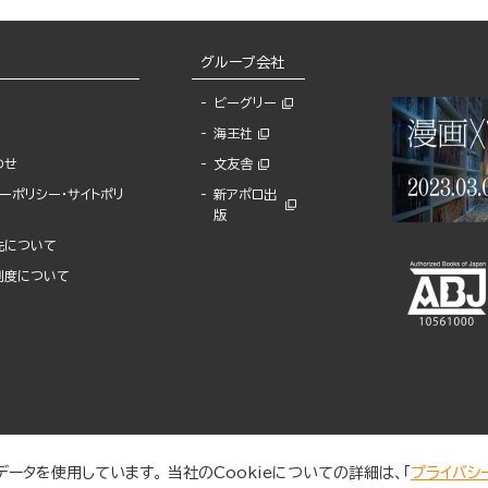
グループ会社
ビーグリー
海王社
わせ
文友舎
ーポリシー・サイトポリ
新アポロ出
版
先について
制度について
ータを使用しています。 当社のCookieについての詳細は、「
プライバシ