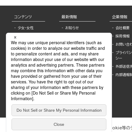
コンテンツ
最新情報
企業情報
少女・女性
お知らせ
会社概要
TL
フェア・イベント情
採用情報
報
BL
お問い合
書店様へ
ライトノベル
プライバシ
海外ライセンシー
シー
青年・一般
公式SNSアカウ
外部送信
グラビア・写真
ント
集
内部通報
作家一覧
モーター誌
Keyword list
SPECIAL
Author list
Sublicense
マンガよもん
が
試し読み
ぶんか社が運営するサイトでは、利便性向上のためにCookie等のデ