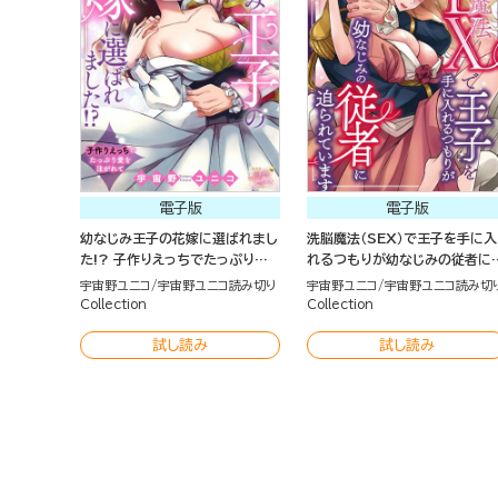
電子版
電子版
幼なじみ王子の花嫁に選ばれまし
洗脳魔法（SEX）で王子を手に入
た!? 子作りえっちでたっぷり愛
れるつもりが幼なじみの従者に
を注がれて（単話版）
られています（単話版）
宇宙野ユニコ
宇宙野ユニコ読み切り
宇宙野ユニコ
宇宙野ユニコ読み切
Collection
Collection
試し読み
試し読み