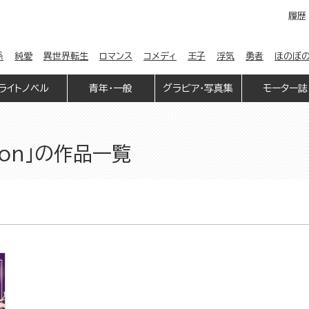
履歴
係
純愛
異世界転生
ロマンス
コメディ
王子
浮気
勇者
ほのぼ
ライトノベル
青年・一般
グラビア・写真集
モーター誌
ion」の作品一覧