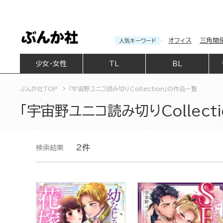
オフィス
三角関
人気キーワード
少女・女性
TL
BL
ぶんか社TOP
「宇宙野ユニコ読み切りCollection」の作品一覧
「宇宙野ユニコ読み切りCollect
2件
検索結果