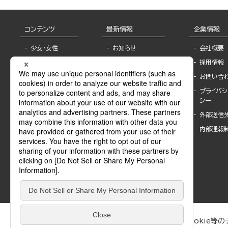
コンテンツ
最新情報
企業情報
少女・女性
お知らせ
会社概要
TL
フェア・イベント情
採用情報
報
BL
お問い合
書店様へ
ライトノベル
プライバシ
海外ライセンシー
シー
青年・一般
公式SNSアカウ
外部送信
グラビア・写真
ント
集
内部通報
作家一覧
モーター誌
Keyword list
SPECIAL
Author list
Sublicense
マンガよもん
が
試し読み
ぶんか社が運営するサイトでは、利便性向上のためにCookie等のデ