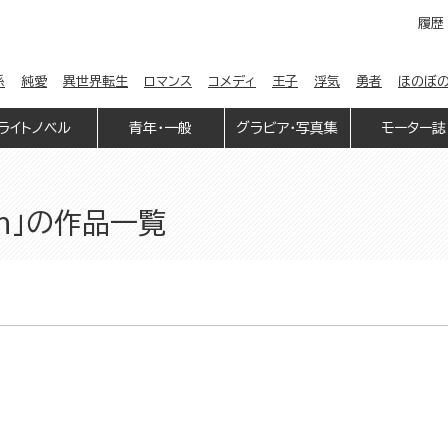
履歴
係
純愛
異世界転生
ロマンス
コメディ
王子
浮気
勇者
ほのぼ
ライトノベル
青年・一般
グラビア・写真集
モーター誌
on」の作品一覧