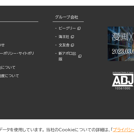
グループ会社
ビーグリー
海王社
わせ
文友舎
ーポリシー・サイトポリ
新アポロ出
版
先について
制度について
ータを使用しています。 当社のCookieについての詳細は、「
プライバシ