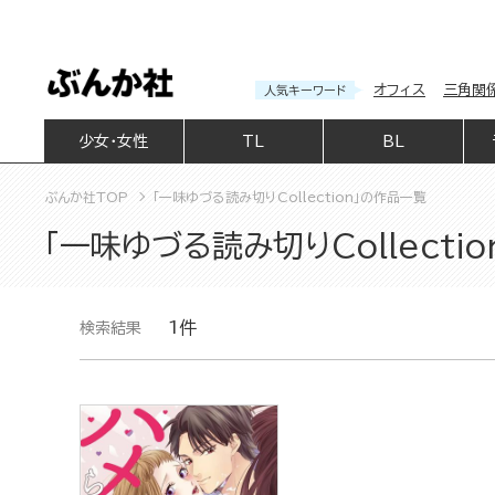
オフィス
三角関
人気キーワード
少女・女性
TL
BL
ぶんか社TOP
「一味ゆづる読み切りCollection」の作品一覧
「一味ゆづる読み切りCollecti
1件
検索結果