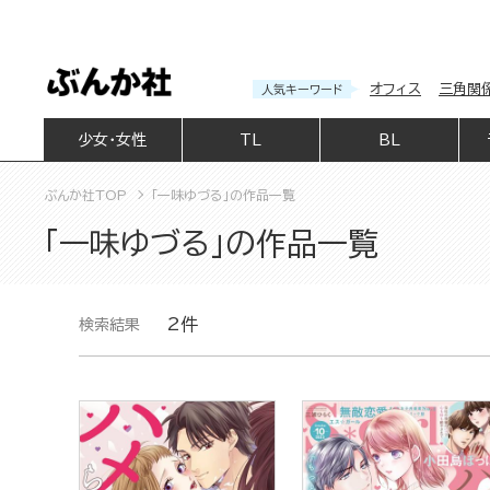
オフィス
三角関
人気キーワード
少女・女性
TL
BL
ぶんか社TOP
「一味ゆづる」の作品一覧
「一味ゆづる」の作品一覧
2件
検索結果