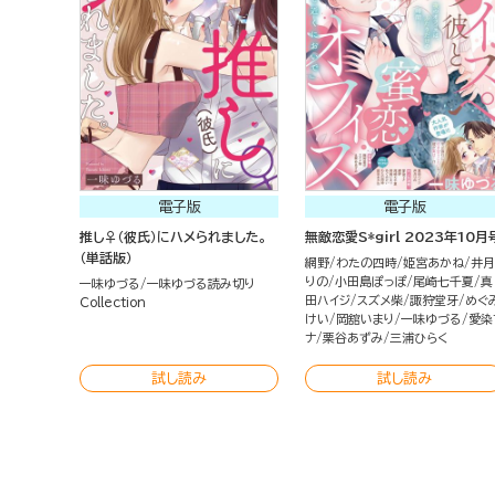
電子版
電子版
推し♀（彼氏）にハメられました。
無敵恋愛S*girl 2023年10月
（単話版）
網野
わたの四時
姫宮あかね
井月
りの
小田島ぽっぽ
尾崎七千夏
真
一味ゆづる
一味ゆづる読み切り
田ハイジ
スズメ柴
諏狩堂牙
めぐ
Collection
けい
岡舘いまり
一味ゆづる
愛染
ナ
栗谷あずみ
三浦ひらく
試し読み
試し読み