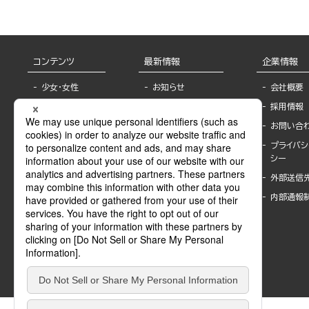
コンテンツ
最新情報
企業情報
少女・女性
お知らせ
会社概要
TL
フェア・イベント情
採用情報
報
BL
お問い合
書店様へ
ライトノベル
プライバシ
海外ライセンシー
シー
青年・一般
公式SNSアカウ
外部送信
グラビア・写真
ント
集
内部通報
作家一覧
モーター誌
Keyword list
SPECIAL
Author list
Sublicense
マンガよもん
が
試し読み