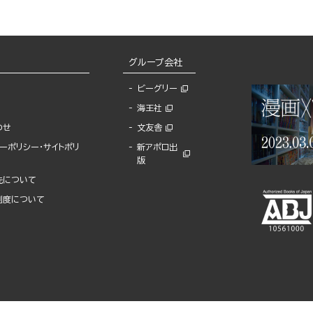
グループ会社
ビーグリー
海王社
わせ
文友舎
ーポリシー・サイトポリ
新アポロ出
版
先について
制度について