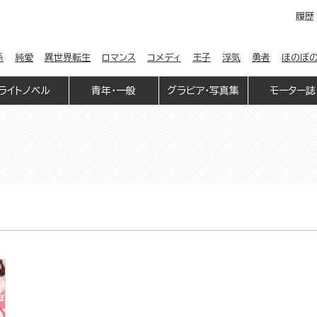
履歴
係
純愛
異世界転生
ロマンス
コメディ
王子
浮気
勇者
ほのぼ
ライトノベル
青年・一般
グラビア・写真集
モーター誌