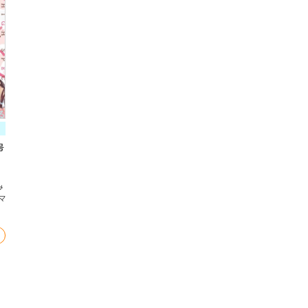
号
み
マ