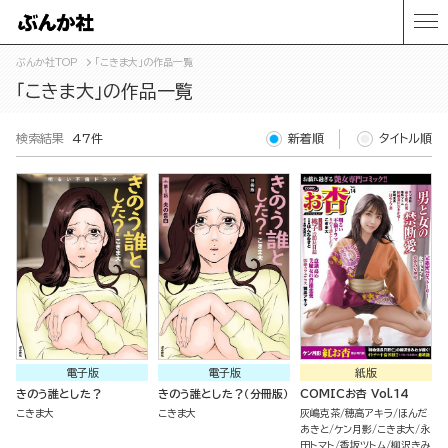
ぶんか社TOP
「こきま大」の作品一覧
「こきま大」の作品一覧
検索結果
47件
新着順
タイトル順
電子版
電子版
紙版
きのう誰とした？
きのう誰とした？（分冊版）
COMICお杏 Vol.14
こきま大
こきま大
灰嶋克茶
穂高アキラ
ほんだ
あきと
ケン月影
こきま大
永
田トマト
香坂ツトム
柳沢きみ