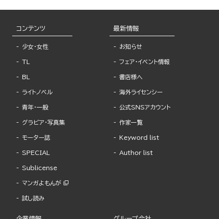
コンテンツ
最新情報
少女・女性
お知らせ
TL
フェア・イベント情報
BL
書店様へ
ライトノベル
海外ライセンシー
青年・一般
公式SNSアカウント
グラビア・写真集
作家一覧
モーター誌
Keyword list
SPECIAL
Author list
Sublicense
マンガよもんが
試し読み
企業情報
グループ会社