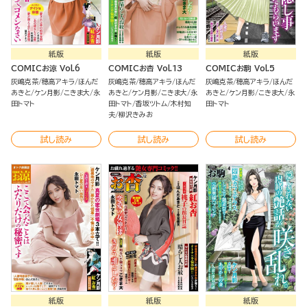
紙版
紙版
紙版
COMICお涼 Vol.6
COMICお杏 Vol.13
COMICお駒 Vol.5
灰嶋克茶
穂高アキラ
ほんだ
灰嶋克茶
穂高アキラ
ほんだ
灰嶋克茶
穂高アキラ
ほんだ
あきと
ケン月影
こきま大
永
あきと
ケン月影
こきま大
永
あきと
ケン月影
こきま大
永
田トマト
田トマト
香坂ツトム
木村知
田トマト
夫
柳沢きみお
試し読み
試し読み
試し読み
紙版
紙版
紙版