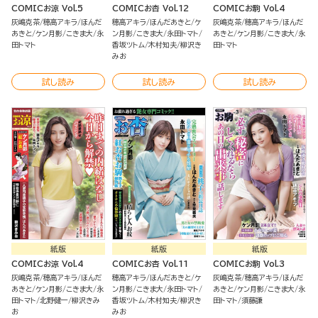
COMICお涼 Vol.5
COMICお杏 Vol.12
COMICお駒 Vol.4
灰嶋克茶
穂高アキラ
ほんだ
穂高アキラ
ほんだあきと
ケ
灰嶋克茶
穂高アキラ
ほんだ
あきと
ケン月影
こきま大
永
ン月影
こきま大
永田トマト
あきと
ケン月影
こきま大
永
田トマト
香坂ツトム
木村知夫
柳沢き
田トマト
みお
試し読み
試し読み
試し読み
紙版
紙版
紙版
COMICお涼 Vol.4
COMICお杏 Vol.11
COMICお駒 Vol.3
灰嶋克茶
穂高アキラ
ほんだ
穂高アキラ
ほんだあきと
ケ
灰嶋克茶
穂高アキラ
ほんだ
あきと
ケン月影
こきま大
永
ン月影
こきま大
永田トマト
あきと
ケン月影
こきま大
永
田トマト
北野健一
柳沢きみ
香坂ツトム
木村知夫
柳沢き
田トマト
須藤謙
お
みお