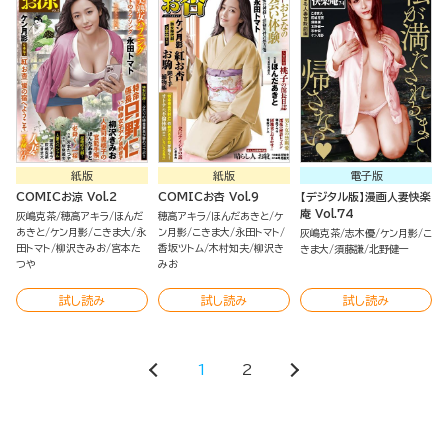
紙版
紙版
電子版
COMICお涼 Vol.2
COMICお杏 Vol.9
【デジタル版】漫画人妻快楽
庵 Vol.74
灰嶋克茶
穂高アキラ
ほんだ
穂高アキラ
ほんだあきと
ケ
あきと
ケン月影
こきま大
永
ン月影
こきま大
永田トマト
灰嶋克茶
志木優
ケン月影
こ
田トマト
柳沢きみお
宮本た
香坂ツトム
木村知夫
柳沢き
きま大
須藤謙
北野健一
つや
みお
試し読み
試し読み
試し読み
1
2