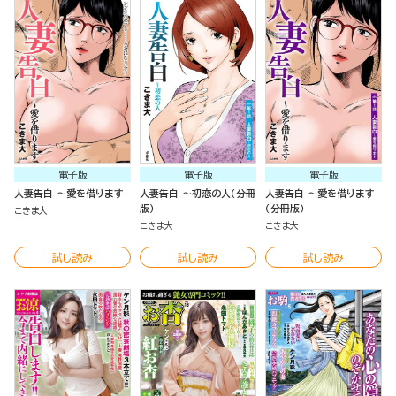
電子版
電子版
電子版
人妻告白 ～愛を借ります
人妻告白 ～初恋の人（分冊
人妻告白 ～愛を借ります
版）
（分冊版）
こきま大
こきま大
こきま大
試し読み
試し読み
試し読み