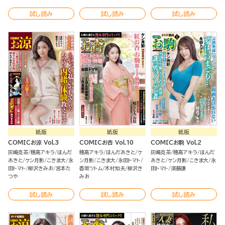
試し読み
試し読み
試し読み
紙版
紙版
紙版
COMICお涼 Vol.3
COMICお杏 Vol.10
COMICお駒 Vol.2
灰嶋克茶
穂高アキラ
ほんだ
穂高アキラ
ほんだあきと
ケ
灰嶋克茶
穂高アキラ
ほんだ
あきと
ケン月影
こきま大
永
ン月影
こきま大
永田トマト
あきと
ケン月影
こきま大
永
田トマト
柳沢きみお
宮本た
香坂ツトム
木村知夫
柳沢き
田トマト
須藤謙
つや
みお
試し読み
試し読み
試し読み