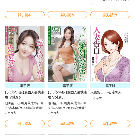
お
試し読み
試し読み
試し読み
電子版
電子版
電子版
【デジタル版】漫画人妻快楽
【デジタル版】漫画人妻快楽
人妻告白 ～初恋の人
庵 Vol.95
庵 Vol.93
こきま大
池田圭一
灰嶋克茶
穂高アキ
池田圭一
灰嶋克茶
穂高アキ
ラ
志木優
ケン月影
高渡健
ラ
志木優
ケン月影
高渡健
こきま大
こきま大
試し読み
試し読み
試し読み