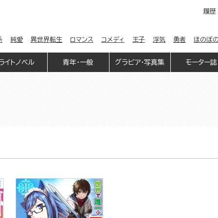
履歴
係
純愛
異世界転生
ロマンス
コメディ
王子
浮気
勇者
ほのぼ
ライトノベル
青年・一般
グラビア・写真集
モーター誌