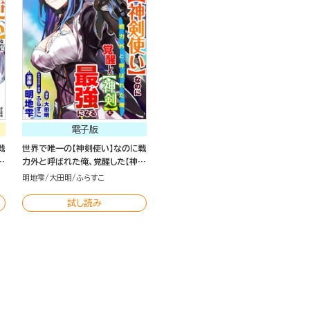
電子版
戦
世界で唯一の【神剣使い】なのに戦
力外と呼ばれた俺、覚醒した【神
剣】と最強になる コミック版（分冊
明地雫
大田明
ふらすこ
版）
試し読み