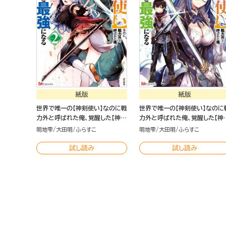
紙版
紙版
世界で唯一の【神剣使い】なのに戦
世界で唯一の【神剣使い】なのに
力外と呼ばれた俺、覚醒した【神
力外と呼ばれた俺、覚醒した【神
剣】と最強になる（2）
剣】と最強になる（1）
明地雫
大田明
ふらすこ
明地雫
大田明
ふらすこ
試し読み
試し読み