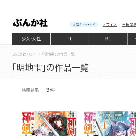
オフィス
三角関
人気キーワード
少女・女性
TL
BL
ぶんか社TOP
「明地雫」の作品一覧
「明地雫」の作品一覧
3件
検索結果