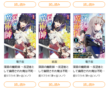
コミック版 （3）
（2）
（2）
試し読み
試し読み
試し読み
電子版
紙版
電子版
深淵の魔術師 ～反逆者と
深淵の魔術師 ～反逆者と
深淵の魔術師 ～反逆者と
して幽閉された俺は不死の
して幽閉された俺は不死の
して幽閉された俺は不死の
体と最強の力を手に入れ冒
体と最強の力を手に入れ冒
体と最強の力を手に入れ冒
薊マスラオ
津ヶ谷
メノウ
薊マスラオ
津ヶ谷
メノウ
薊マスラオ
津ヶ谷
メノウ
険者として成り上がる～
険者として成り上がる～
険者として成り上がる～
（1）
（1）
コミック版（分冊版）
試し読み
試し読み
試し読み