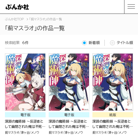
ぶんか社TOP
「薊マスラオ」の作品一覧
「薊マスラオ」の作品一覧
検索結果
6件
新着順
タイトル順
電子版
電子版
紙版
深淵の魔術師 ～反逆者と
深淵の魔術師 ～反逆者と
深淵の魔術師 ～反逆者と
して幽閉された俺は不死の
して幽閉された俺は不死の
して幽閉された俺は不死の
体と最強の力を手に入れ冒
体と最強の力を手に入れ冒
体と最強の力を手に入れ冒
薊マスラオ
津ヶ谷
メノウ
薊マスラオ
津ヶ谷
メノウ
薊マスラオ
津ヶ谷
メノウ
険者として成り上がる～
険者として成り上がる～
険者として成り上がる～