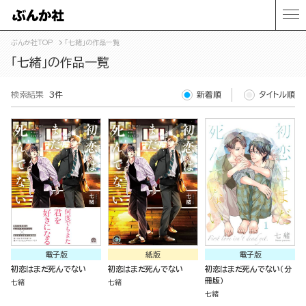
ぶんか社TOP
「七緒」の作品一覧
「七緒」の作品一覧
検索結果
3件
新着順
タイトル順
電子版
紙版
電子版
初恋はまだ死んでない
初恋はまだ死んでない
初恋はまだ死んでない（分
冊版）
七緒
七緒
七緒