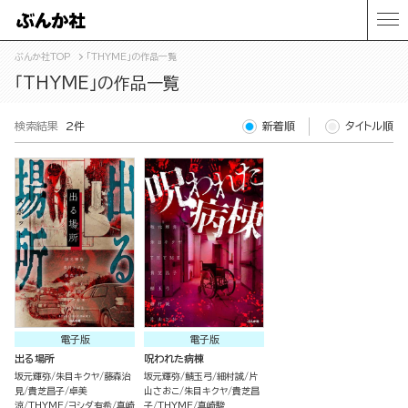
ぶんか社TOP
「THYME」の作品一覧
「THYME」の作品一覧
検索結果
2件
新着順
タイトル順
電子版
電子版
出る場所
呪われた病棟
坂元輝弥
朱目キクヤ
藤森治
坂元輝弥
鯖玉弓
細村誠
片
見
貴芝昌子
卓美
山さおこ
朱目キクヤ
貴芝昌
涼
THYME
ヨシダ有希
真崎
子
THYME
真崎駿