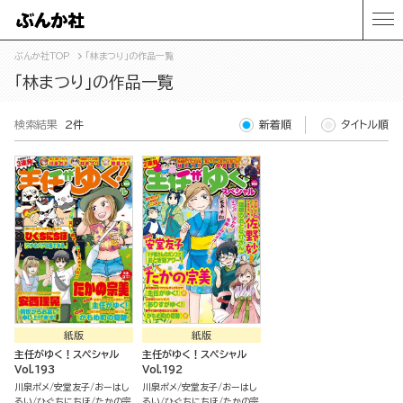
ぶんか社TOP
「林まつり」の作品一覧
「林まつり」の作品一覧
検索結果
2件
新着順
タイトル順
紙版
紙版
主任がゆく！スペシャル
主任がゆく！スペシャル
Vol.193
Vol.192
川泉ポメ
安堂友子
おーはし
川泉ポメ
安堂友子
おーはし
るい
ひぐちにちほ
たかの宗
るい
ひぐちにちほ
たかの宗