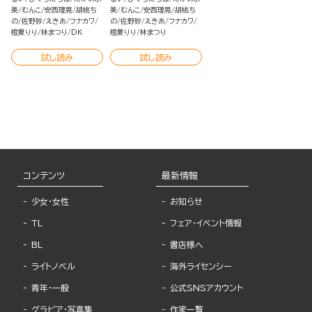
美
むんこ
安西理晃
胡桃ち
美
むんこ
安西理晃
胡桃ち
の
佐野妙
えきあ
フナカワ
の
佐野妙
えきあ
フナカワ
橙夏りり
林まつり
DK
橙夏りり
林まつり
試し読み
試し読み
コンテンツ
最新情報
少女・女性
お知らせ
TL
フェア・イベント情報
BL
書店様へ
ライトノベル
海外ライセンシー
青年・一般
公式SNSアカウント
グラビア・写真集
作家一覧