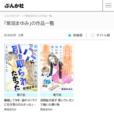
ぶんか社TOP
「紫垣まゆみ」の作品一覧
「紫垣まゆみ」の作品一覧
検索結果
2件
新着順
タイトル順
電子版
電子版
離婚して9年、娘から「パパ
自閉症の息子 青いクレヨン
に引き取られたかった」と
で描いた贈り物
いわれました
紫垣まゆみ
紫垣まゆみ