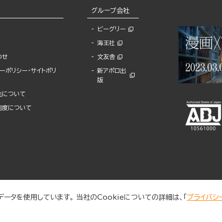
グループ会社
ビーグリー
海王社
わせ
文友舎
ーポリシー・サイトポリ
新アポロ出
版
先について
制度について
ータを使用しています。 当社のCookieについての詳細は、「
プライバシ
© 2025 BUNKASHA