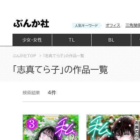
オフィス
三角関
人気キーワード
少女・女性
TL
BL
ぶんか社TOP
「志真てら子」の作品一覧
「志真てら子」の作品一覧
4件
検索結果