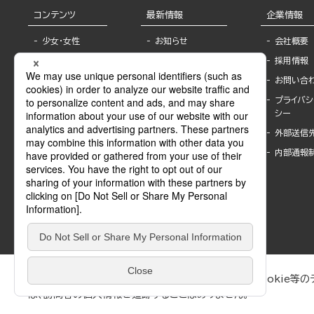
コンテンツ
最新情報
企業情報
少女・女性
お知らせ
会社概要
TL
フェア・イベント情
採用情報
報
BL
お問い合
書店様へ
ライトノベル
プライバシ
海外ライセンシー
シー
青年・一般
公式SNSアカウ
外部送信
グラビア・写真
ント
集
内部通報
作家一覧
モーター誌
Keyword list
SPECIAL
Author list
Sublicense
マンガよもん
が
試し読み
ぶんか社が運営するサイトでは、利便性向上のためにCookie等のデ
は、訪問者の個人情報を追跡することはありません。