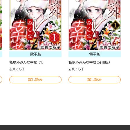
電子版
電子版
私以外みんな幸せ （1）
私以外みんな幸せ（分冊版）
志真てら子
志真てら子
試し読み
試し読み