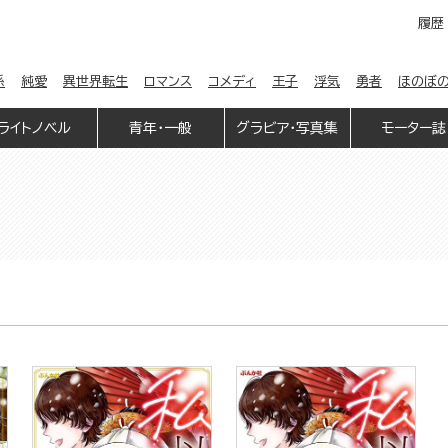
履歴
係
純愛
異世界転生
ロマンス
コメディ
王子
浮気
勇者
ほのぼ
ライトノベル
青年・一般
グラビア・写真集
モーター誌