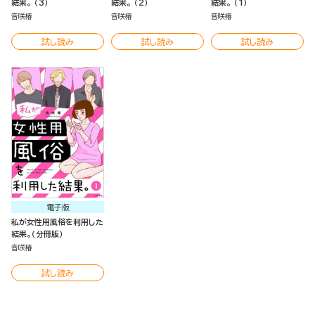
結果。 （3）
結果。 （2）
結果。 （1）
音咲椿
音咲椿
音咲椿
試し読み
試し読み
試し読み
電子版
私が女性用風俗を利用した
結果。（分冊版）
音咲椿
試し読み