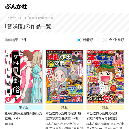
ぶんか社TOP
「音咲椿」の作品一覧
「音咲椿」の作品一覧
検索結果
7件
新着順
タイトル順
電子版
紙版
紙版
私が女性用風俗を利用した
本当にあった笑える話 地
本当にあった笑える話
結果。 （4）
獄の沙汰も金次第 ～お金
2024年9月号[雑誌]
にまつわるウラ話大集合～
音咲椿
桜木さゆみ
沖田×華
桜沢
桜木さゆみ
磋藤にゅすけ
沖
鈴
英治あかり
華桜こもも
チ
田×華
poko
流水りんこ
熊