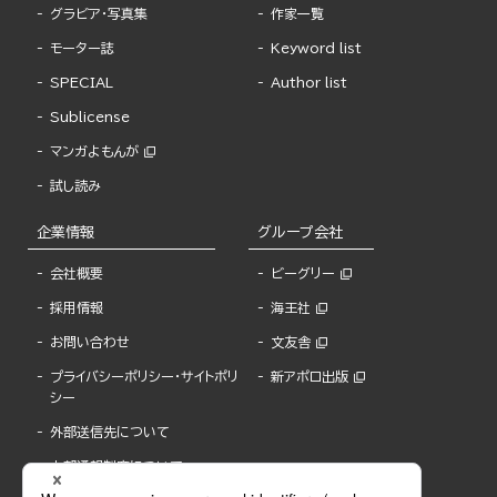
グラビア・写真集
作家一覧
モーター誌
Keyword list
SPECIAL
Author list
Sublicense
マンガよもんが
試し読み
企業情報
グループ会社
会社概要
ビーグリー
採用情報
海王社
お問い合わせ
文友舎
プライバシーポリシー・サイトポリ
新アポロ出版
シー
外部送信先について
内部通報制度について