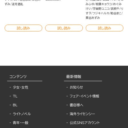
（単話版）
ずみ
逆月酒乱
みふゆ
相葉キョウコ
めぐみ
けい
宇宙野ユニコ
武桐千
り
すヲ
フジキハルカ
粕谷まこ
栗谷あずみ
試し読み
試し読み
試し読み
コンテンツ
最新情報
少女・女性
お知らせ
TL
フェア・イベント情報
BL
書店様へ
ライトノベル
海外ライセンシー
青年・一般
公式SNSアカウント