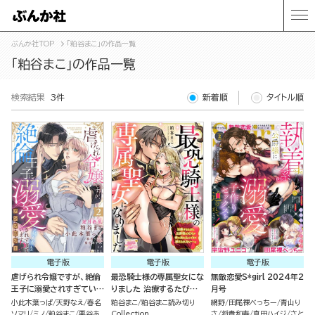
ぶんか社TOP
「粕谷まこ」の作品一覧
「粕谷まこ」の作品一覧
検索結果
3件
新着順
タイトル順
電子版
電子版
電子版
虐げられ令嬢ですが、絶倫
最恐騎士様の専属聖女にな
無敵恋愛S*girl 2024年2
王子に溺愛されすぎていま
りました 治療するたびに
月号
す!?（※昼も夜も）アンソ
旦那様の××が体に流れ込
小此木葉っぱ
天野なえ
春名
粕谷まこ
粕谷まこ読み切り
網野
田尾裸べっちー
青山り
ロジー （2）
んできて耐えられない…っ
ソマリ
ミノ
粕谷まこ
栗谷あ
Collection
さ
将貴和寿
真田ハイジ
さと