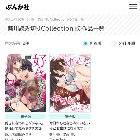
ぶんか社TOP
「藍川読み切りCollection」の作品一覧
「藍川読み切りCollection」の作品一覧
検索結果
2件
新着順
タイトル順
電子版
電子版
好きになったらダメな人。
今日から幼なじみにいろい
婚活してたらヤクザのセフ
ろとお世話になります（単
レになりました!?（単話
話版）
藍川
藍川読み切り
藍川
藍川読み切り
版）
Collection
Collection